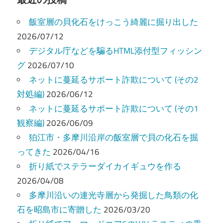
ビ
飯室層の貝化石をけっこう綺麗に掘り出した
ゲ
2026/07/12
ー
デジタル庁などを騙るHTML添付型フィッシン
グ
2026/07/10
シ
ネットに蔓延るサポート詐欺について (その2
ョ
対処編)
2026/06/12
ン
ネットに蔓延るサポート詐欺について (その1
観察編)
2026/06/09
狛江市・多摩川沿岸の飯室層で貝の化石を掘
ってきた
2026/04/16
折り紙でステラーダイカイギュウを作る
2026/04/08
多摩川沿いの連光寺層から発掘した鳥類の化
石を昭島市に寄贈した
2026/03/20