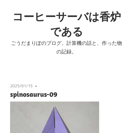
コ
ン
コーヒーサーバは香炉
テ
である
ン
ツ
ごうだまりぽのブログ。計算機の話と、作った物
へ
の記録。
ス
キ
ッ
プ
2025/01/15
spinosaurus-09