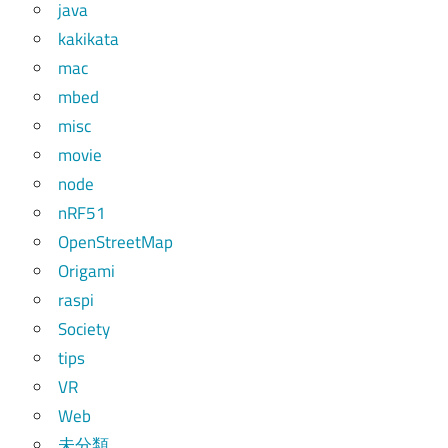
java
kakikata
mac
mbed
misc
movie
node
nRF51
OpenStreetMap
Origami
raspi
Society
tips
VR
Web
未分類