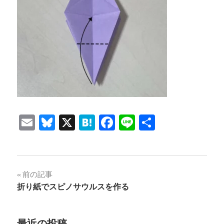
Email
Bluesky
X
Hatena
Facebook
Line
共
有
投
前の記事
折り紙でスピノサウルスを作る
稿
ナ
最近の投稿