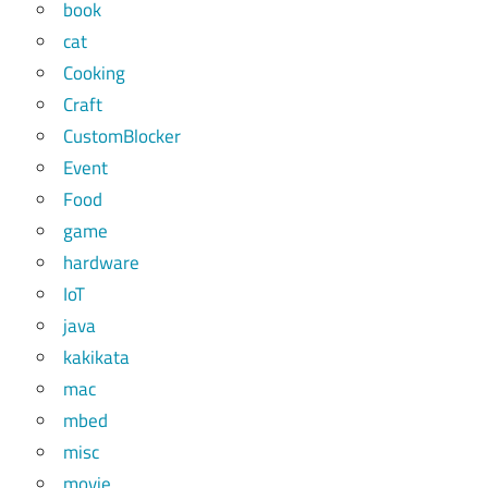
book
cat
Cooking
Craft
CustomBlocker
Event
Food
game
hardware
IoT
java
kakikata
mac
mbed
misc
movie