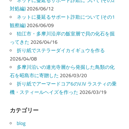
ネットに蔓延るサポート詐欺について (その2
対処編)
2026/06/12
ネットに蔓延るサポート詐欺について (その1
観察編)
2026/06/09
狛江市・多摩川沿岸の飯室層で貝の化石を掘
ってきた
2026/04/16
折り紙でステラーダイカイギュウを作る
2026/04/08
多摩川沿いの連光寺層から発掘した鳥類の化
石を昭島市に寄贈した
2026/03/20
折り紙でアーマードコア6のV.IV ラスティの乗
機・スティールヘイズを作った
2026/03/19
カテゴリー
blog