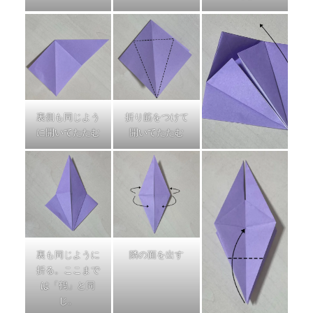
裏側も同じよう
折り筋をつけて
に開いてたたむ
開いてたたむ
裏も同じように
隣の面を出す
折る。ここまで
は「鶴」と同
じ。