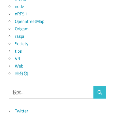
node
nRF51
OpenStreetMap
Origami
raspi
Society
tips
VR
Web
未分類
検
検
索:
索
Twitter