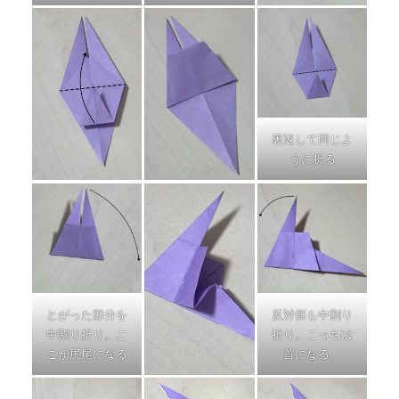
裏返して同じよ
うに折る
とがった部分を
反対側も中割り
中割り折り。こ
折り。こっちは
こが尻尾になる
首になる。