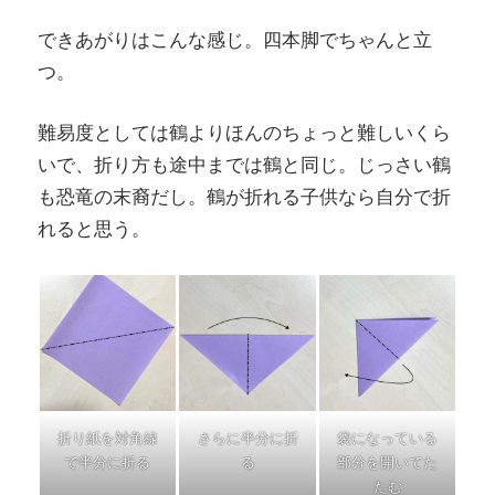
できあがりはこんな感じ。四本脚でちゃんと立
つ。
難易度としては鶴よりほんのちょっと難しいくら
いで、折り方も途中までは鶴と同じ。じっさい鶴
も恐竜の末裔だし。鶴が折れる子供なら自分で折
れると思う。
折り紙を対角線
さらに半分に折
袋になっている
で半分に折る
る
部分を開いてた
たむ