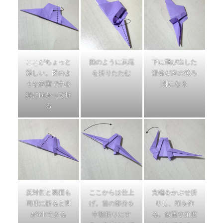
ここがちょっと
図のように尻尾
下に飛び出した
難しい。図のよ
を折りたたむ
部分が左の後ろ
うな位置で中心
脚になる
線に向かって折
る
反対側と裏面も
ここからは仕上
先端をかぶせ折
同様に折ると脚
げ。首の部分を
りし、頭を作
が4本できる
中割折りにす
る。位置や角度