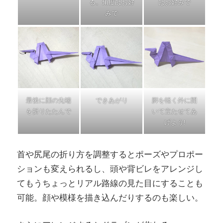
る。角度はお好
はお好みで
みで
最後に顔の先端
できあがり
脚を軽く外に開
を折りたたんで
いて立たせてあ
げよう!
首や尻尾の折り方を調整するとポーズやプロポー
ションも変えられるし、頭や背ビレをアレンジし
てもうちょっとリアル路線の見た目にすることも
可能。顔や模様を描き込んだりするのも楽しい。