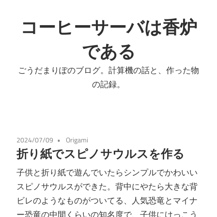
コ
ン
コーヒーサーバは香炉
テ
である
ン
ツ
ごうだまりぽのブログ。計算機の話と、作った物
へ
の記録。
ス
キ
ッ
プ
2024/07/09
Origami
折り紙でスピノサウルスを作る
子供と折り紙で遊んでいたらシンプルでかわいい
スピノサウルスができた。背中にやたら大きな背
ビレのようなものがついてる、人気恐竜とマイナ
ー恐竜の中間くらいの知名度で、子供にけっこう