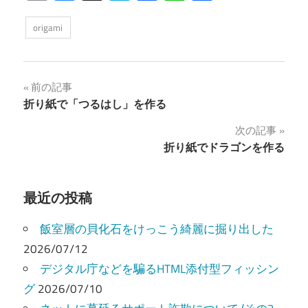
有
origami
投
前の記事
折り紙で「つるはし」を作る
稿
次の記事
ナ
折り紙でドラゴンを作る
ビ
ゲ
最近の投稿
ー
飯室層の貝化石をけっこう綺麗に掘り出した
シ
2026/07/12
デジタル庁などを騙るHTML添付型フィッシン
ョ
グ
2026/07/10
ン