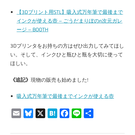
【3Dプリント用STL】吸入式万年筆で最後まで
インクが使える壺 – ごうだまりぽのn次元ガレ
ージ – BOOTH
3Dプリンタをお持ちの方はぜひ出力してみてほし
い。そして、インクひと瓶ひと瓶を大切に使って
ほしい。
《追記》
現物の販売も始めました!
吸入式万年筆で最後までインクが使える壺
Email
Bluesky
X
Hatena
Facebook
Line
共
有