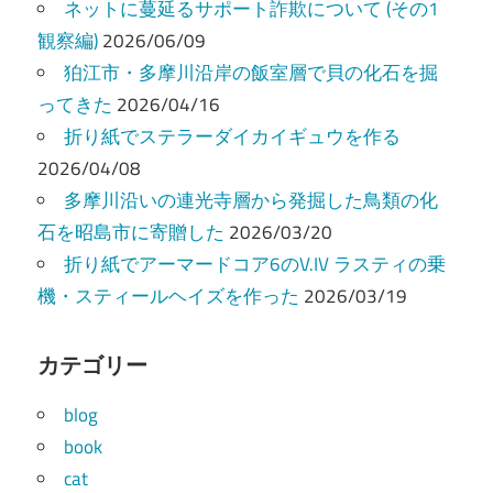
ネットに蔓延るサポート詐欺について (その1
観察編)
2026/06/09
狛江市・多摩川沿岸の飯室層で貝の化石を掘
ってきた
2026/04/16
折り紙でステラーダイカイギュウを作る
2026/04/08
多摩川沿いの連光寺層から発掘した鳥類の化
石を昭島市に寄贈した
2026/03/20
折り紙でアーマードコア6のV.IV ラスティの乗
機・スティールヘイズを作った
2026/03/19
カテゴリー
blog
book
cat