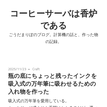
コ
ン
コーヒーサーバは香炉
テ
である
ン
ツ
ごうだまりぽのブログ。計算機の話と、作った物
へ
の記録。
ス
キ
ッ
プ
2025/11/23
Craft
瓶の底にちょっと残ったインクを
吸入式の万年筆に吸わせるための
入れ物を作った
吸入式の万年筆を愛用している。