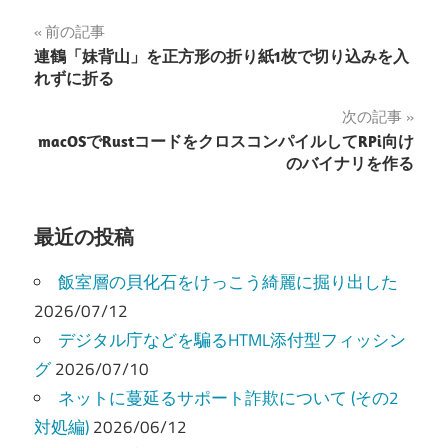
投
前の記事
連鶴「妹背山」を正方形の折り紙1枚で切り込みを入
稿
れずに折る
ナ
次の記事
macOSでRustコードをクロスコンパイルしてRPi向け
ビ
のバイナリを作る
ゲ
ー
最近の投稿
シ
飯室層の貝化石をけっこう綺麗に掘り出した
ョ
2026/07/12
デジタル庁などを騙るHTML添付型フィッシン
ン
グ
2026/07/10
ネットに蔓延るサポート詐欺について (その2
対処編)
2026/06/12