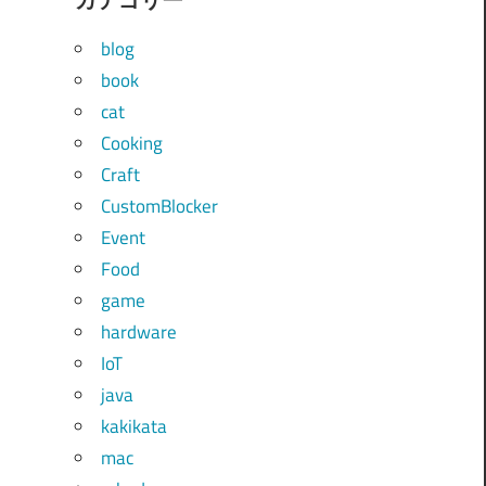
blog
book
cat
Cooking
Craft
CustomBlocker
Event
Food
game
hardware
IoT
java
kakikata
mac