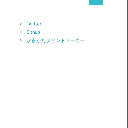
検
索:
索
Twitter
Github
かきかたプリントメーカー