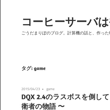
コ
ン
テ
コーヒーサーバは
ン
ツ
ごうだまりぽのブログ。計算機の話と、作った
へ
ス
キ
ッ
プ
タグ:
game
2015/04/23
game
DQX 2.4のラスボスを倒
衛者の物語 〜