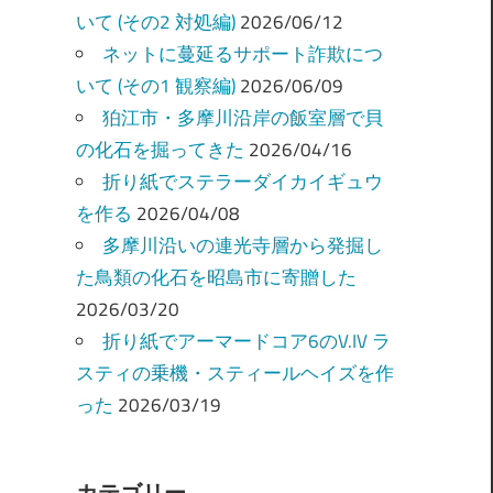
いて (その2 対処編)
2026/06/12
ネットに蔓延るサポート詐欺につ
いて (その1 観察編)
2026/06/09
狛江市・多摩川沿岸の飯室層で貝
の化石を掘ってきた
2026/04/16
折り紙でステラーダイカイギュウ
を作る
2026/04/08
多摩川沿いの連光寺層から発掘し
た鳥類の化石を昭島市に寄贈した
2026/03/20
折り紙でアーマードコア6のV.IV ラ
スティの乗機・スティールヘイズを作
った
2026/03/19
カテゴリー