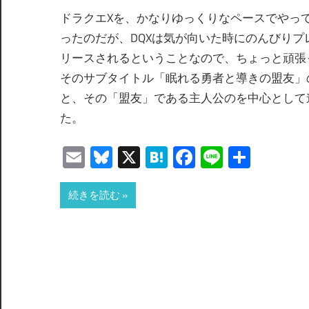
ドラクエXを、かなりゆっくりなペースでやっ
ったのだが、DQXは気が向いた時にのんびりプ
リースされるということなので、ちょっと頑張って
そのサブタイトル「眠れる勇者と導きの盟友」の通
と、その「盟友」である主人公のを中心として
た。
Email
Bluesky
X
Hatena
Facebook
Line
共
有
続きを読む