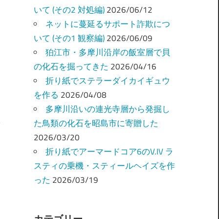
いて (その2 対処編)
2026/06/12
ネットに蔓延るサポート詐欺につ
いて (その1 観察編)
2026/06/09
狛江市・多摩川沿岸の飯室層で貝
の化石を掘ってきた
2026/04/16
折り紙でステラーダイカイギュウ
を作る
2026/04/08
多摩川沿いの連光寺層から発掘し
た鳥類の化石を昭島市に寄贈した
2026/03/20
折り紙でアーマードコア6のV.IV ラ
スティの乗機・スティールヘイズを作
った
2026/03/19
カテゴリー