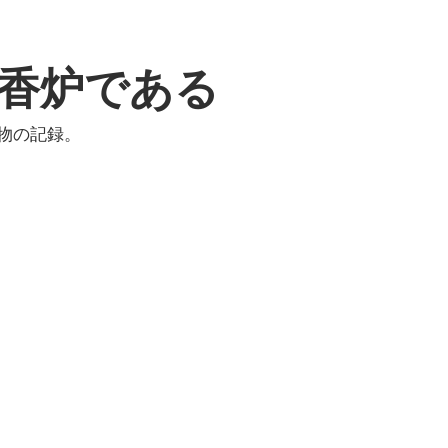
香炉である
物の記録。