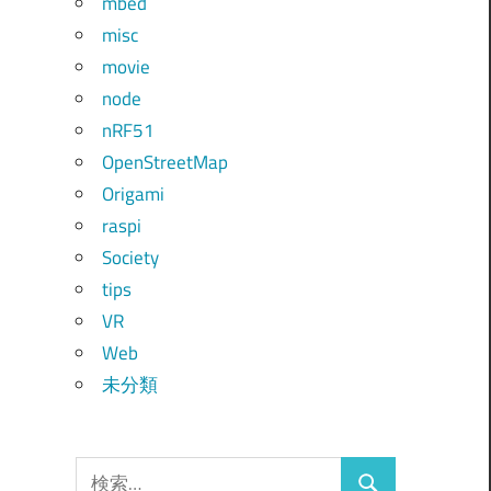
mbed
misc
movie
node
nRF51
OpenStreetMap
Origami
raspi
Society
tips
VR
Web
未分類
検