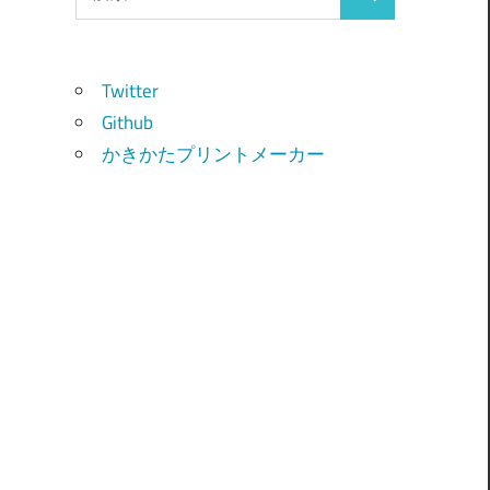
検
索:
索
Twitter
Github
かきかたプリントメーカー