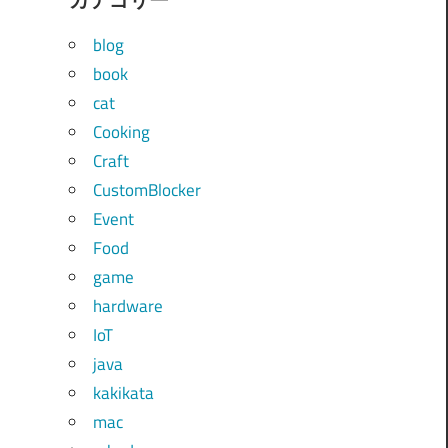
blog
book
cat
Cooking
Craft
CustomBlocker
Event
Food
game
hardware
IoT
java
kakikata
mac