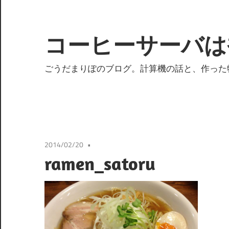
コ
ン
テ
コーヒーサーバは
ン
ツ
ごうだまりぽのブログ。計算機の話と、作った
へ
ス
キ
ッ
プ
2014/02/20
ramen_satoru