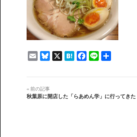
Email
Bluesky
X
Hatena
Facebook
Line
共
有
投
前の記事
秋葉原に開店した「らあめん学」に行ってきた
稿
ナ
ビ