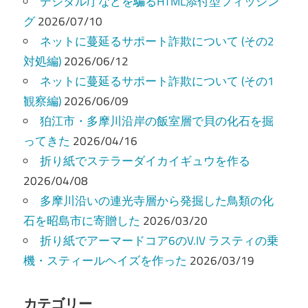
ー
デジタル庁などを騙るHTML添付型フィッシン
グ
2026/07/10
シ
ネットに蔓延るサポート詐欺について (その2
ョ
対処編)
2026/06/12
ン
ネットに蔓延るサポート詐欺について (その1
観察編)
2026/06/09
狛江市・多摩川沿岸の飯室層で貝の化石を掘
ってきた
2026/04/16
折り紙でステラーダイカイギュウを作る
2026/04/08
多摩川沿いの連光寺層から発掘した鳥類の化
石を昭島市に寄贈した
2026/03/20
折り紙でアーマードコア6のV.IV ラスティの乗
機・スティールヘイズを作った
2026/03/19
カテゴリー