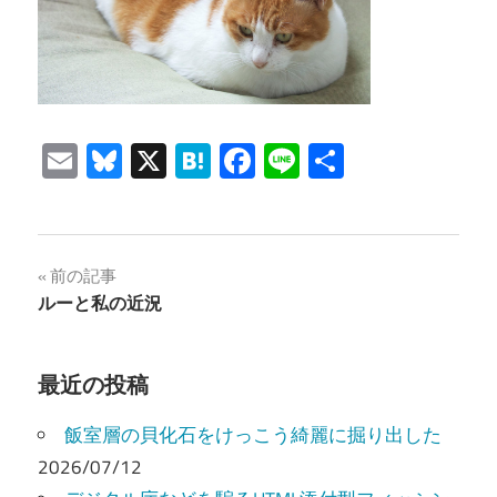
Email
Bluesky
X
Hatena
Facebook
Line
共
有
投
前の記事
ルーと私の近況
稿
ナ
最近の投稿
ビ
飯室層の貝化石をけっこう綺麗に掘り出した
ゲ
2026/07/12