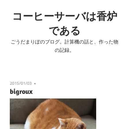
コ
ン
コーヒーサーバは香炉
テ
である
ン
ツ
ごうだまりぽのブログ。計算機の話と、作った物
へ
の記録。
ス
キ
ッ
プ
2015/01/03
bigroux