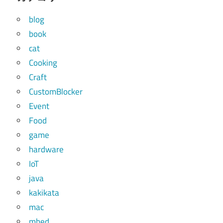
blog
book
cat
Cooking
Craft
CustomBlocker
Event
Food
game
hardware
IoT
java
kakikata
mac
mbed