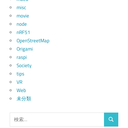
misc
movie
node
nRF51
OpenStreetMap
Origami
raspi
Society
tips
VR
Web
未分類
検
検
索: