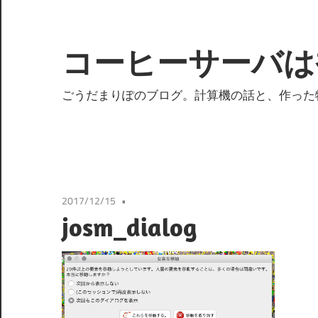
コ
ン
テ
コーヒーサーバは
ン
ツ
ごうだまりぽのブログ。計算機の話と、作った
へ
ス
キ
ッ
プ
2017/12/15
josm_dialog