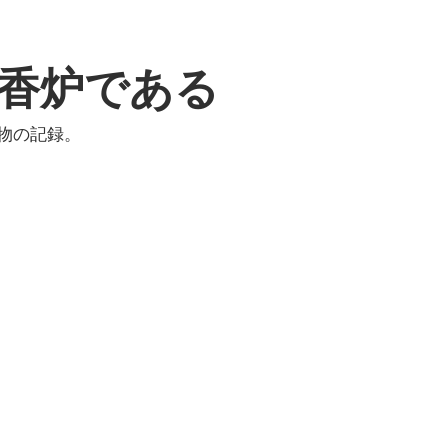
香炉である
物の記録。