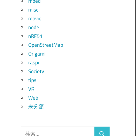
mbed
misc
movie
node
nRF51
OpenStreetMap
Origami
raspi
Society
tips
VR
Web
未分類
検