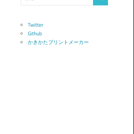
検
索:
索
Twitter
Github
かきかたプリントメーカー