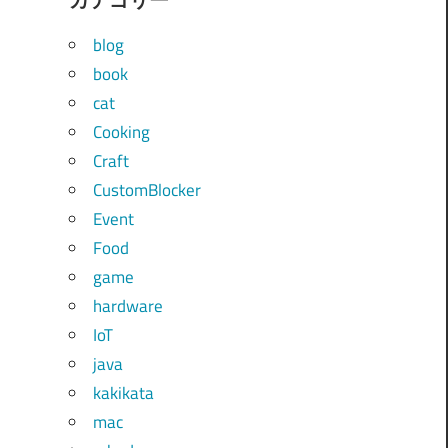
blog
book
cat
Cooking
Craft
CustomBlocker
Event
Food
game
hardware
IoT
java
kakikata
mac