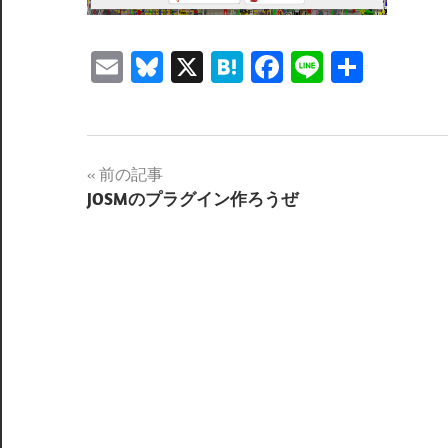
Email
Bluesky
X
Hatena
Facebook
Line
共
有
投
前の記事
JOSMのプラグイン作ろうぜ
稿
ナ
ビ
ゲ
ー
シ