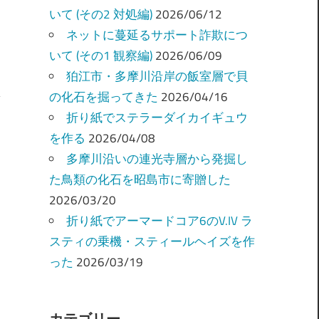
いて (その2 対処編)
2026/06/12
ネットに蔓延るサポート詐欺につ
いて (その1 観察編)
2026/06/09
狛江市・多摩川沿岸の飯室層で貝
の化石を掘ってきた
2026/04/16
折り紙でステラーダイカイギュウ
を作る
2026/04/08
多摩川沿いの連光寺層から発掘し
た鳥類の化石を昭島市に寄贈した
2026/03/20
折り紙でアーマードコア6のV.IV ラ
スティの乗機・スティールヘイズを作
った
2026/03/19
カテゴリー