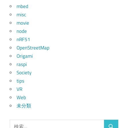
mbed
misc
movie
node
nRF51
OpenStreetMap
Origami
raspi
Society
tips
VR
Web
未分類
検