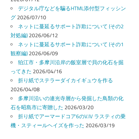
ー
デジタル庁などを騙るHTML添付型フィッシン
グ
2026/07/10
シ
ネットに蔓延るサポート詐欺について (その2
ョ
対処編)
2026/06/12
ン
ネットに蔓延るサポート詐欺について (その1
観察編)
2026/06/09
狛江市・多摩川沿岸の飯室層で貝の化石を掘
ってきた
2026/04/16
折り紙でステラーダイカイギュウを作る
2026/04/08
多摩川沿いの連光寺層から発掘した鳥類の化
石を昭島市に寄贈した
2026/03/20
折り紙でアーマードコア6のV.IV ラスティの乗
機・スティールヘイズを作った
2026/03/19