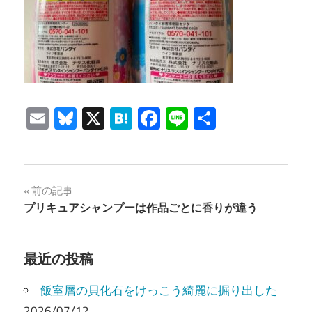
Email
Bluesky
X
Hatena
Facebook
Line
共
有
投
前の記事
プリキュアシャンプーは作品ごとに香りが違う
稿
ナ
最近の投稿
ビ
飯室層の貝化石をけっこう綺麗に掘り出した
ゲ
2026/07/12