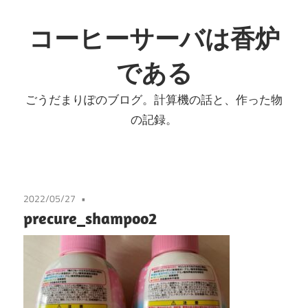
コ
ン
コーヒーサーバは香炉
テ
である
ン
ツ
ごうだまりぽのブログ。計算機の話と、作った物
へ
の記録。
ス
キ
ッ
プ
2022/05/27
precure_shampoo2