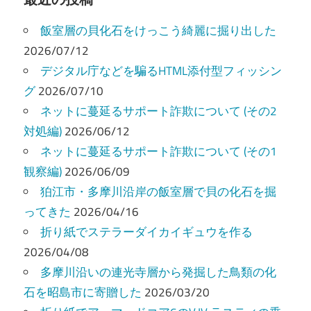
ビ
飯室層の貝化石をけっこう綺麗に掘り出した
ゲ
2026/07/12
ー
デジタル庁などを騙るHTML添付型フィッシン
グ
2026/07/10
シ
ネットに蔓延るサポート詐欺について (その2
ョ
対処編)
2026/06/12
ン
ネットに蔓延るサポート詐欺について (その1
観察編)
2026/06/09
狛江市・多摩川沿岸の飯室層で貝の化石を掘
ってきた
2026/04/16
折り紙でステラーダイカイギュウを作る
2026/04/08
多摩川沿いの連光寺層から発掘した鳥類の化
石を昭島市に寄贈した
2026/03/20