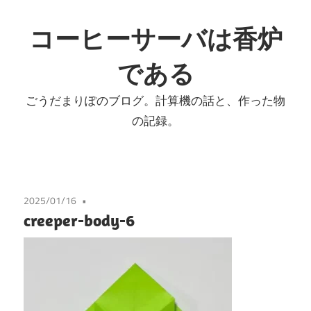
コ
ン
コーヒーサーバは香炉
テ
である
ン
ツ
ごうだまりぽのブログ。計算機の話と、作った物
へ
の記録。
ス
キ
ッ
プ
2025/01/16
creeper-body-6