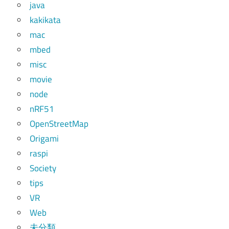
java
kakikata
mac
mbed
misc
movie
node
nRF51
OpenStreetMap
Origami
raspi
Society
tips
VR
Web
未分類