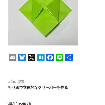
Email
Bluesky
X
Hatena
Facebook
Line
共
有
投
前の記事
折り紙で立体的なクリーパーを作る
稿
ナ
最近の投稿