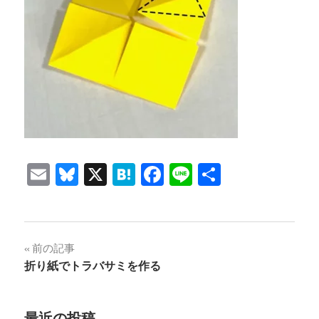
Email
Bluesky
X
Hatena
Facebook
Line
共
有
投
前の記事
折り紙でトラバサミを作る
稿
ナ
最近の投稿