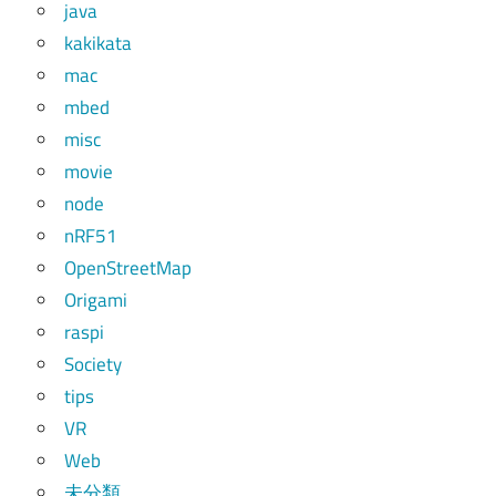
java
kakikata
mac
mbed
misc
movie
node
nRF51
OpenStreetMap
Origami
raspi
Society
tips
VR
Web
未分類