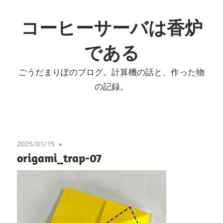
コ
ン
コーヒーサーバは香炉
テ
である
ン
ツ
ごうだまりぽのブログ。計算機の話と、作った物
へ
の記録。
ス
キ
ッ
プ
2025/01/15
origami_trap-07