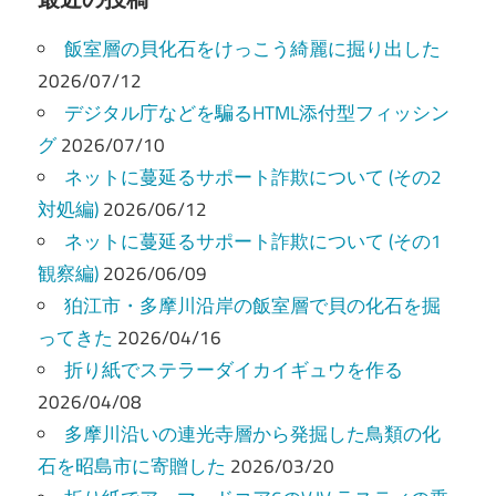
ビ
飯室層の貝化石をけっこう綺麗に掘り出した
ゲ
2026/07/12
ー
デジタル庁などを騙るHTML添付型フィッシン
グ
2026/07/10
シ
ネットに蔓延るサポート詐欺について (その2
ョ
対処編)
2026/06/12
ン
ネットに蔓延るサポート詐欺について (その1
観察編)
2026/06/09
狛江市・多摩川沿岸の飯室層で貝の化石を掘
ってきた
2026/04/16
折り紙でステラーダイカイギュウを作る
2026/04/08
多摩川沿いの連光寺層から発掘した鳥類の化
石を昭島市に寄贈した
2026/03/20