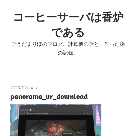
コ
ン
コーヒーサーバは香炉
テ
である
ン
ツ
ごうだまりぽのブログ。計算機の話と、作った物
へ
の記録。
ス
キ
ッ
プ
2025/02/14
panorama_vr_download