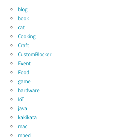
blog
book
cat
Cooking
Craft
CustomBlocker
Event
Food
game
hardware
IoT
java
kakikata
mac
mbed