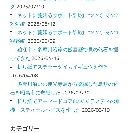
シ
グ
2026/07/10
ョ
ネットに蔓延るサポート詐欺について (その2
ン
対処編)
2026/06/12
ネットに蔓延るサポート詐欺について (その1
観察編)
2026/06/09
狛江市・多摩川沿岸の飯室層で貝の化石を掘
ってきた
2026/04/16
折り紙でステラーダイカイギュウを作る
2026/04/08
多摩川沿いの連光寺層から発掘した鳥類の化
石を昭島市に寄贈した
2026/03/20
折り紙でアーマードコア6のV.IV ラスティの乗
機・スティールヘイズを作った
2026/03/19
カテゴリー