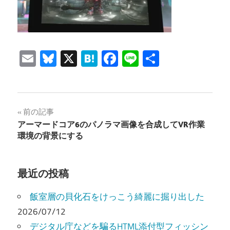
Email
Bluesky
X
Hatena
Facebook
Line
共
有
投
前の記事
アーマードコア6のパノラマ画像を合成してVR作業
稿
環境の背景にする
ナ
ビ
最近の投稿
ゲ
飯室層の貝化石をけっこう綺麗に掘り出した
ー
2026/07/12
デジタル庁などを騙るHTML添付型フィッシン