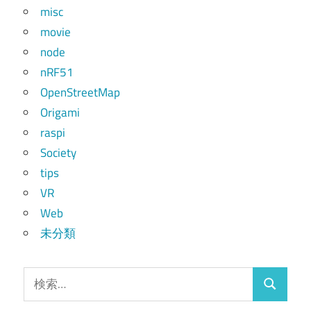
misc
movie
node
nRF51
OpenStreetMap
Origami
raspi
Society
tips
VR
Web
未分類
検
検
索: