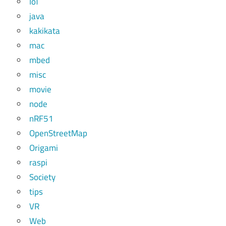
IoT
java
kakikata
mac
mbed
misc
movie
node
nRF51
OpenStreetMap
Origami
raspi
Society
tips
VR
Web