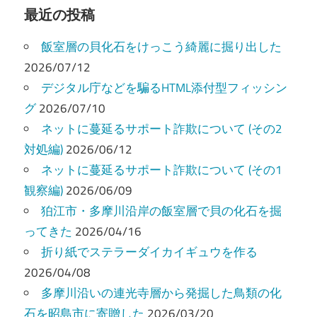
ビ
最近の投稿
ゲ
飯室層の貝化石をけっこう綺麗に掘り出した
ー
2026/07/12
デジタル庁などを騙るHTML添付型フィッシン
シ
グ
2026/07/10
ョ
ネットに蔓延るサポート詐欺について (その2
ン
対処編)
2026/06/12
ネットに蔓延るサポート詐欺について (その1
観察編)
2026/06/09
狛江市・多摩川沿岸の飯室層で貝の化石を掘
ってきた
2026/04/16
折り紙でステラーダイカイギュウを作る
2026/04/08
多摩川沿いの連光寺層から発掘した鳥類の化
石を昭島市に寄贈した
2026/03/20