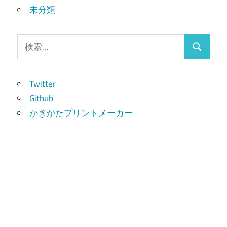
未分類
検
検
索:
索
Twitter
Github
かきかたプリントメーカー