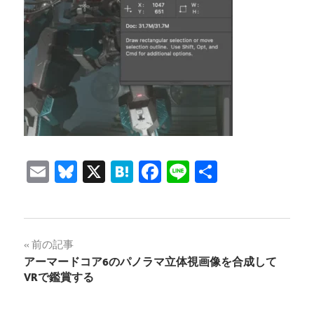
Email
Bluesky
X
Hatena
Facebook
Line
共
有
投
前の記事
アーマードコア6のパノラマ立体視画像を合成して
稿
VRで鑑賞する
ナ