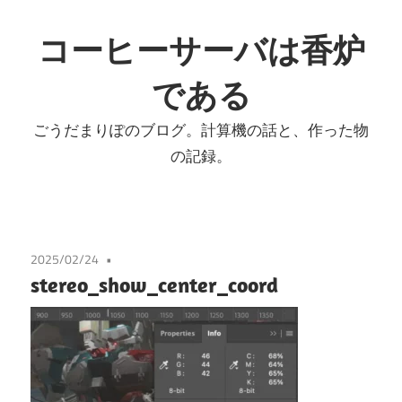
コ
ン
コーヒーサーバは香炉
テ
である
ン
ツ
ごうだまりぽのブログ。計算機の話と、作った物
へ
の記録。
ス
キ
ッ
プ
2025/02/24
stereo_show_center_coord