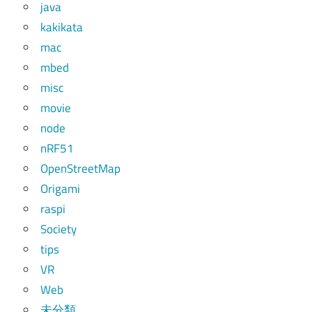
java
kakikata
mac
mbed
misc
movie
node
nRF51
OpenStreetMap
Origami
raspi
Society
tips
VR
Web
未分類