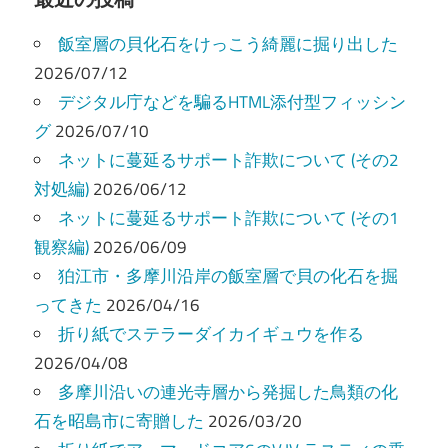
ビ
飯室層の貝化石をけっこう綺麗に掘り出した
ゲ
2026/07/12
ー
デジタル庁などを騙るHTML添付型フィッシン
グ
2026/07/10
シ
ネットに蔓延るサポート詐欺について (その2
ョ
対処編)
2026/06/12
ン
ネットに蔓延るサポート詐欺について (その1
観察編)
2026/06/09
狛江市・多摩川沿岸の飯室層で貝の化石を掘
ってきた
2026/04/16
折り紙でステラーダイカイギュウを作る
2026/04/08
多摩川沿いの連光寺層から発掘した鳥類の化
石を昭島市に寄贈した
2026/03/20