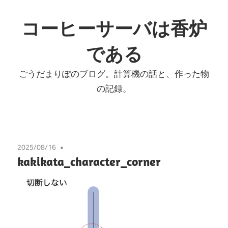
コ
ン
コーヒーサーバは香炉
テ
である
ン
ツ
ごうだまりぽのブログ。計算機の話と、作った物
へ
の記録。
ス
キ
ッ
プ
2025/08/16
kakikata_character_corner