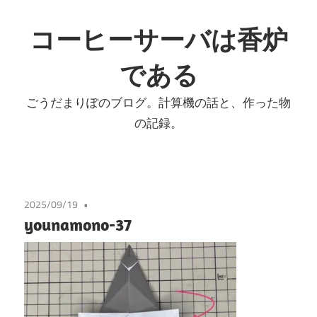
コ
ン
コーヒーサーバは香炉
テ
である
ン
ツ
ごうだまりぽのブログ。計算機の話と、作った物
へ
の記録。
ス
キ
ッ
プ
2025/09/19
younamono-37