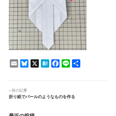
Email
Bluesky
X
Hatena
Facebook
Line
共
有
投
前の記事
折り紙でバールのようなものを作る
稿
ナ
最近の投稿