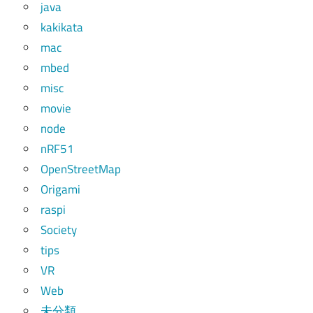
java
kakikata
mac
mbed
misc
movie
node
nRF51
OpenStreetMap
Origami
raspi
Society
tips
VR
Web
未分類