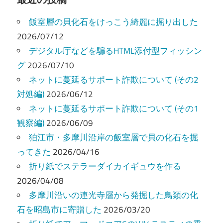
ビ
飯室層の貝化石をけっこう綺麗に掘り出した
ゲ
2026/07/12
ー
デジタル庁などを騙るHTML添付型フィッシン
グ
2026/07/10
シ
ネットに蔓延るサポート詐欺について (その2
ョ
対処編)
2026/06/12
ン
ネットに蔓延るサポート詐欺について (その1
観察編)
2026/06/09
狛江市・多摩川沿岸の飯室層で貝の化石を掘
ってきた
2026/04/16
折り紙でステラーダイカイギュウを作る
2026/04/08
多摩川沿いの連光寺層から発掘した鳥類の化
石を昭島市に寄贈した
2026/03/20