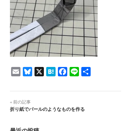
Email
Bluesky
X
Hatena
Facebook
Line
共
有
投
前の記事
折り紙でバールのようなものを作る
稿
ナ
最近の投稿