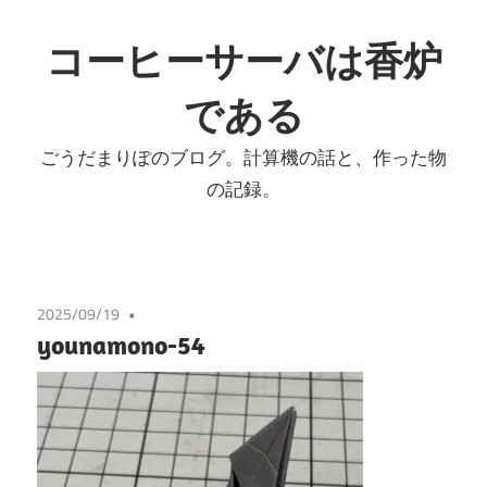
コ
ン
コーヒーサーバは香炉
テ
である
ン
ツ
ごうだまりぽのブログ。計算機の話と、作った物
へ
の記録。
ス
キ
ッ
プ
2025/09/19
younamono-54