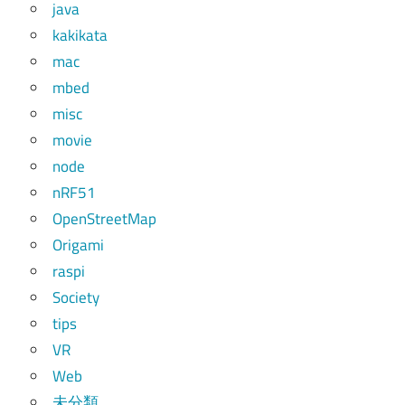
java
kakikata
mac
mbed
misc
movie
node
nRF51
OpenStreetMap
Origami
raspi
Society
tips
VR
Web
未分類