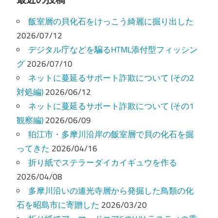
ビ
飯室層の貝化石をけっこう綺麗に掘り出した
ゲ
2026/07/12
ー
デジタル庁などを騙るHTML添付型フィッシン
グ
2026/07/10
シ
ネットに蔓延るサポート詐欺について (その2
ョ
対処編)
2026/06/12
ン
ネットに蔓延るサポート詐欺について (その1
観察編)
2026/06/09
狛江市・多摩川沿岸の飯室層で貝の化石を掘
ってきた
2026/04/16
折り紙でステラーダイカイギュウを作る
2026/04/08
多摩川沿いの連光寺層から発掘した鳥類の化
石を昭島市に寄贈した
2026/03/20