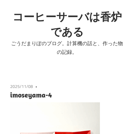
コ
ン
コーヒーサーバは香炉
テ
である
ン
ツ
ごうだまりぽのブログ。計算機の話と、作った物
へ
の記録。
ス
キ
ッ
プ
2025/11/08
imoseyama-4