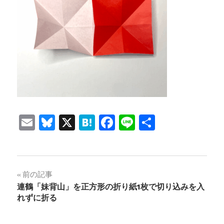
Email
Bluesky
X
Hatena
Facebook
Line
共
有
投
前の記事
連鶴「妹背山」を正方形の折り紙1枚で切り込みを入
稿
れずに折る
ナ