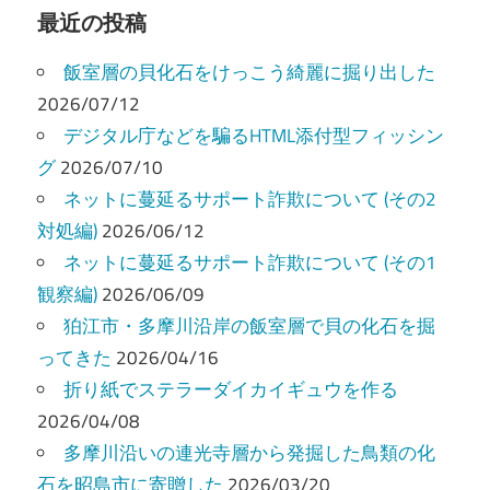
ビ
最近の投稿
ゲ
飯室層の貝化石をけっこう綺麗に掘り出した
ー
2026/07/12
デジタル庁などを騙るHTML添付型フィッシン
シ
グ
2026/07/10
ョ
ネットに蔓延るサポート詐欺について (その2
ン
対処編)
2026/06/12
ネットに蔓延るサポート詐欺について (その1
観察編)
2026/06/09
狛江市・多摩川沿岸の飯室層で貝の化石を掘
ってきた
2026/04/16
折り紙でステラーダイカイギュウを作る
2026/04/08
多摩川沿いの連光寺層から発掘した鳥類の化
石を昭島市に寄贈した
2026/03/20