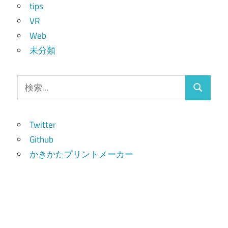
tips
VR
Web
未分類
検
検
索:
索
Twitter
Github
かきかたプリントメーカー