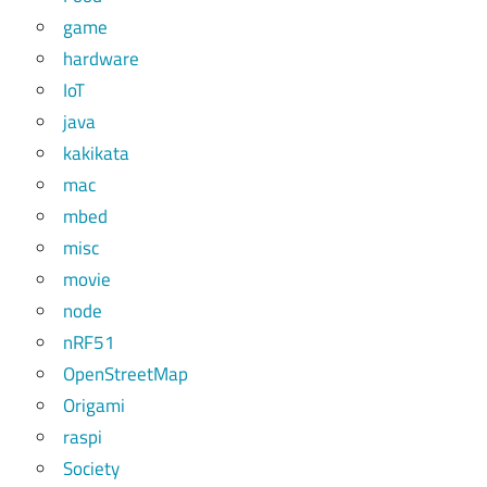
game
hardware
IoT
java
kakikata
mac
mbed
misc
movie
node
nRF51
OpenStreetMap
Origami
raspi
Society