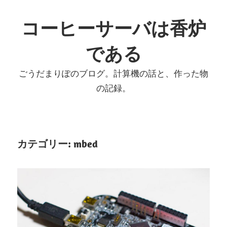
コ
ン
コーヒーサーバは香炉
テ
である
ン
ツ
ごうだまりぽのブログ。計算機の話と、作った物
へ
の記録。
ス
キ
ッ
プ
カテゴリー:
mbed