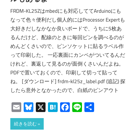
FRDM-KL25Zはmbedにも対応しててArduinoにも
なって色々便利だし個人的にはProcessor Expertも
大好きだしなかなか良いボードで、うちに5枚あ
るんだけど、配線のときに毎回ピンを調べるのが
めんどくさいので、ピンソケットに貼るラベル作
って印刷した。 一応裏面にカンペがついてるんだ
けれど、裏返して見るのが面倒くさいんだよね。
PDFで置いておくので、印刷して切って貼って
ね。 [ダウンロード] frdm-kl25z_label.pdf (追記) 探
したら意外となかったので、白紙のピンアウト
Email
Bluesky
X
Hatena
Facebook
Line
共
有
続きを読む