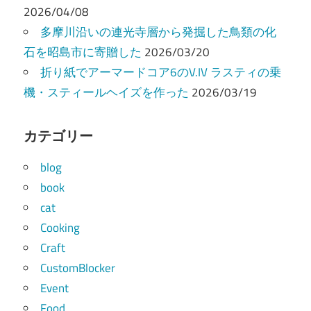
2026/04/08
多摩川沿いの連光寺層から発掘した鳥類の化
石を昭島市に寄贈した
2026/03/20
折り紙でアーマードコア6のV.IV ラスティの乗
機・スティールヘイズを作った
2026/03/19
カテゴリー
blog
book
cat
Cooking
Craft
CustomBlocker
Event
Food