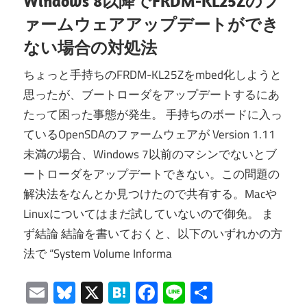
Windows 8以降でFRDM-KL25Zのフ
ァームウェアアップデートができ
ない場合の対処法
ちょっと手持ちのFRDM-KL25Zをmbed化しようと
思ったが、ブートローダをアップデートするにあ
たって困った事態が発生。 手持ちのボードに入っ
ているOpenSDAのファームウェアが Version 1.11
未満の場合、Windows 7以前のマシンでないとブ
ートローダをアップデートできない。この問題の
解決法をなんとか見つけたので共有する。Macや
Linuxについてはまだ試していないので御免。 ま
ず結論 結論を書いておくと、以下のいずれかの方
法で “System Volume Informa
Email
Bluesky
X
Hatena
Facebook
Line
共