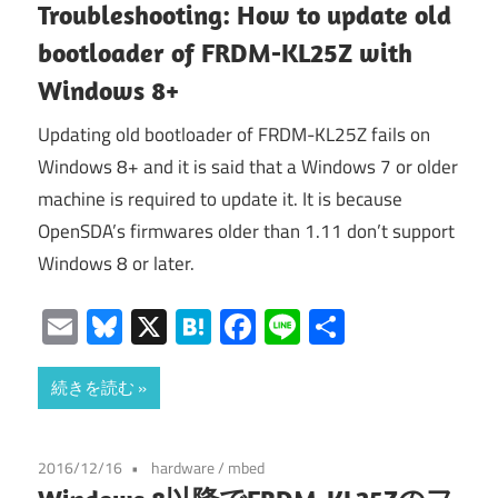
Troubleshooting: How to update old
bootloader of FRDM-KL25Z with
Windows 8+
Updating old bootloader of FRDM-KL25Z fails on
Windows 8+ and it is said that a Windows 7 or older
machine is required to update it. It is because
OpenSDA’s firmwares older than 1.11 don’t support
Windows 8 or later.
Email
Bluesky
X
Hatena
Facebook
Line
共
有
続きを読む
2016/12/16
hardware
/
mbed