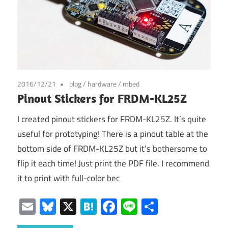
2016/12/21
blog
/
hardware
/
mbed
Pinout Stickers for FRDM-KL25Z
I created pinout stickers for FRDM-KL25Z. It’s quite
useful for prototyping! There is a pinout table at the
bottom side of FRDM-KL25Z but it’s bothersome to
flip it each time! Just print the PDF file. I recommend
it to print with full-color bec
Email
Bluesky
X
Hatena
Facebook
Line
共
有