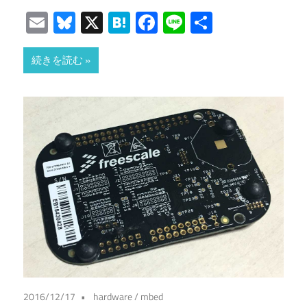
Email
Bluesky
X
Hatena
Facebook
Line
共
有
続きを読む
2016/12/17
hardware
/
mbed