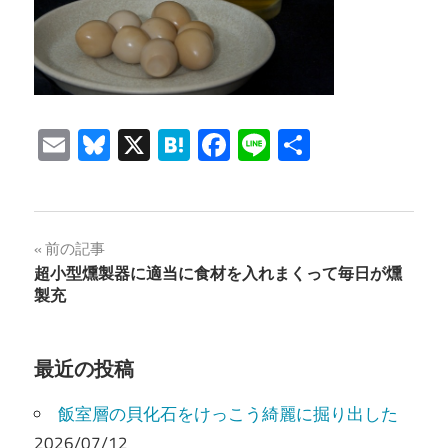
Email
Bluesky
X
Hatena
Facebook
Line
共
有
投
前の記事
超小型燻製器に適当に食材を入れまくって毎日が燻
稿
製充
ナ
ビ
最近の投稿
ゲ
飯室層の貝化石をけっこう綺麗に掘り出した
2026/07/12