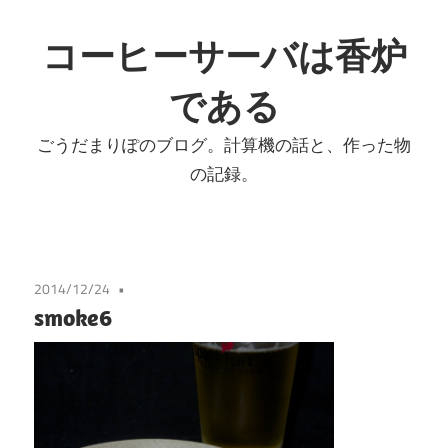
コ
ン
コーヒーサーバは香炉
テ
である
ン
ツ
ごうだまりぽのブログ。計算機の話と、作った物
へ
の記録。
ス
キ
ッ
プ
2014/12/24
smoke6