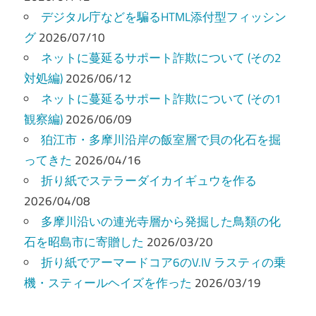
ー
デジタル庁などを騙るHTML添付型フィッシン
シ
グ
2026/07/10
ョ
ネットに蔓延るサポート詐欺について (その2
ン
対処編)
2026/06/12
ネットに蔓延るサポート詐欺について (その1
観察編)
2026/06/09
狛江市・多摩川沿岸の飯室層で貝の化石を掘
ってきた
2026/04/16
折り紙でステラーダイカイギュウを作る
2026/04/08
多摩川沿いの連光寺層から発掘した鳥類の化
石を昭島市に寄贈した
2026/03/20
折り紙でアーマードコア6のV.IV ラスティの乗
機・スティールヘイズを作った
2026/03/19