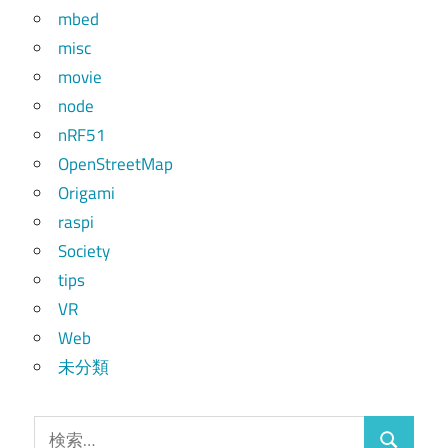
mbed
misc
movie
node
nRF51
OpenStreetMap
Origami
raspi
Society
tips
VR
Web
未分類
検