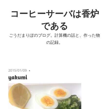
コ
ン
コーヒーサーバは香炉
テ
である
ン
ツ
ごうだまりぽのブログ。計算機の話と、作った物
へ
の記録。
ス
キ
ッ
プ
2015/01/09
yakumi