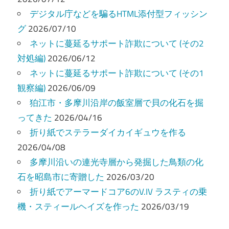
ー
デジタル庁などを騙るHTML添付型フィッシン
グ
2026/07/10
シ
ネットに蔓延るサポート詐欺について (その2
ョ
対処編)
2026/06/12
ン
ネットに蔓延るサポート詐欺について (その1
観察編)
2026/06/09
狛江市・多摩川沿岸の飯室層で貝の化石を掘
ってきた
2026/04/16
折り紙でステラーダイカイギュウを作る
2026/04/08
多摩川沿いの連光寺層から発掘した鳥類の化
石を昭島市に寄贈した
2026/03/20
折り紙でアーマードコア6のV.IV ラスティの乗
機・スティールヘイズを作った
2026/03/19