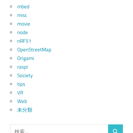
mbed
misc
movie
node
nRF51
OpenStreetMap
Origami
raspi
Society
tips
VR
Web
未分類
検