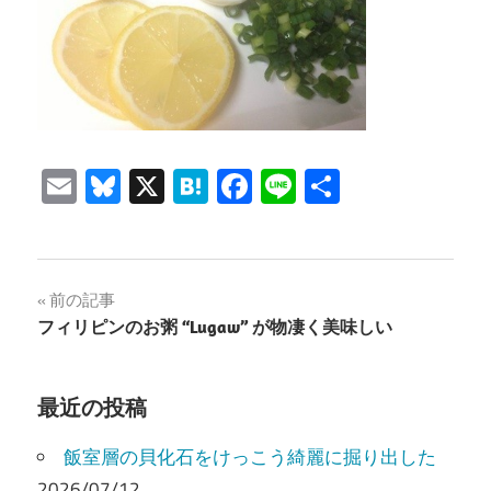
Email
Bluesky
X
Hatena
Facebook
Line
共
有
投
前の記事
フィリピンのお粥 “Lugaw” が物凄く美味しい
稿
ナ
最近の投稿
ビ
飯室層の貝化石をけっこう綺麗に掘り出した
ゲ
2026/07/12