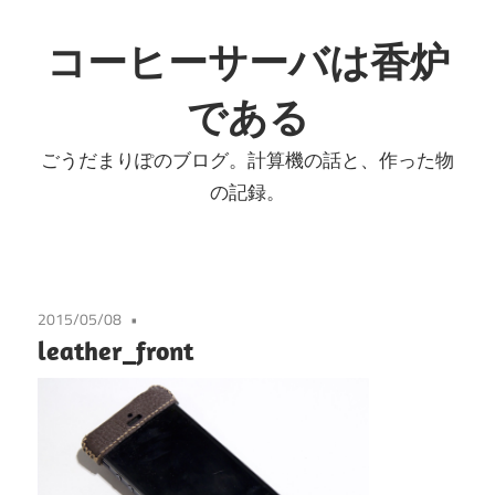
コ
ン
コーヒーサーバは香炉
テ
である
ン
ツ
ごうだまりぽのブログ。計算機の話と、作った物
へ
の記録。
ス
キ
ッ
プ
2015/05/08
leather_front