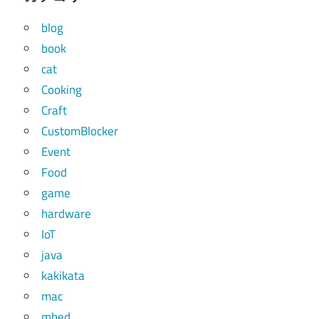
blog
book
cat
Cooking
Craft
CustomBlocker
Event
Food
game
hardware
IoT
java
kakikata
mac
mbed