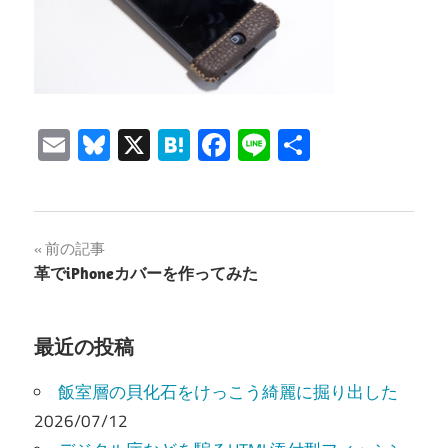
Email
Bluesky
X
Hatena
Facebook
Line
共
有
投
前の記事
革でiPhoneカバーを作ってみた
稿
ナ
最近の投稿
ビ
飯室層の貝化石をけっこう綺麗に掘り出した
ゲ
2026/07/12