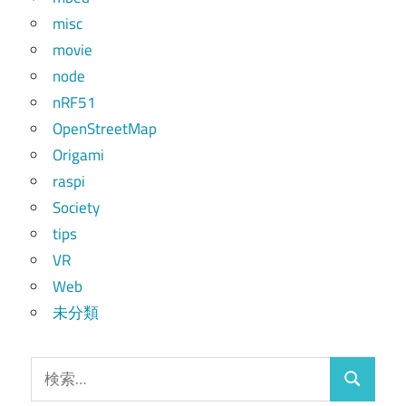
misc
movie
node
nRF51
OpenStreetMap
Origami
raspi
Society
tips
VR
Web
未分類
検
検
索: