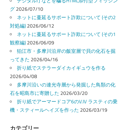
ー
デジタル庁などを騙るHTML添付型フィッシン
グ
2026/07/10
シ
ネットに蔓延るサポート詐欺について (その2
ョ
対処編)
2026/06/12
ン
ネットに蔓延るサポート詐欺について (その1
観察編)
2026/06/09
狛江市・多摩川沿岸の飯室層で貝の化石を掘
ってきた
2026/04/16
折り紙でステラーダイカイギュウを作る
2026/04/08
多摩川沿いの連光寺層から発掘した鳥類の化
石を昭島市に寄贈した
2026/03/20
折り紙でアーマードコア6のV.IV ラスティの乗
機・スティールヘイズを作った
2026/03/19
カテゴリー