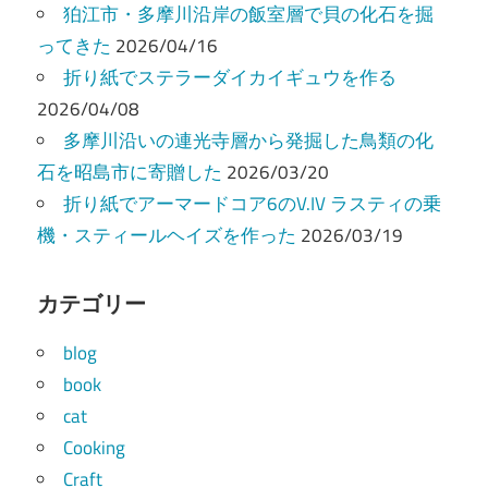
狛江市・多摩川沿岸の飯室層で貝の化石を掘
ってきた
2026/04/16
折り紙でステラーダイカイギュウを作る
2026/04/08
多摩川沿いの連光寺層から発掘した鳥類の化
石を昭島市に寄贈した
2026/03/20
折り紙でアーマードコア6のV.IV ラスティの乗
機・スティールヘイズを作った
2026/03/19
カテゴリー
blog
book
cat
Cooking
Craft