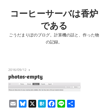
コ
ン
コーヒーサーバは香炉
テ
である
ン
ツ
ごうだまりぽのブログ。計算機の話と、作った物
へ
の記録。
ス
キ
ッ
プ
2016/09/12
photos-empty
Email
Bluesky
X
Hatena
Facebook
Line
共