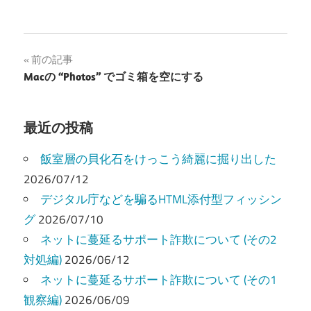
有
投
前の記事
Macの “Photos” でゴミ箱を空にする
稿
ナ
最近の投稿
ビ
飯室層の貝化石をけっこう綺麗に掘り出した
ゲ
2026/07/12
ー
デジタル庁などを騙るHTML添付型フィッシン
グ
2026/07/10
シ
ネットに蔓延るサポート詐欺について (その2
ョ
対処編)
2026/06/12
ン
ネットに蔓延るサポート詐欺について (その1
観察編)
2026/06/09