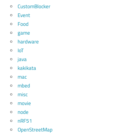
CustomBlocker
Event
Food
game
hardware
IoT
java
kakikata
mac
mbed
misc
movie
node
nRF51
OpenStreetMap