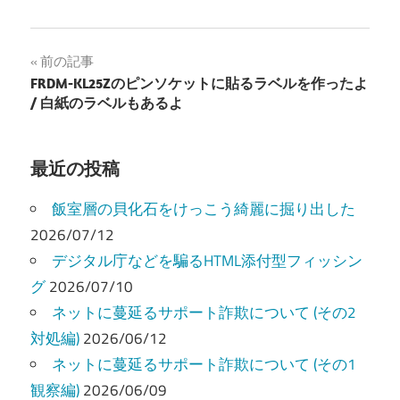
投
前の記事
FRDM-KL25Zのピンソケットに貼るラベルを作ったよ
稿
/ 白紙のラベルもあるよ
ナ
ビ
最近の投稿
ゲ
飯室層の貝化石をけっこう綺麗に掘り出した
ー
2026/07/12
デジタル庁などを騙るHTML添付型フィッシン
シ
グ
2026/07/10
ョ
ネットに蔓延るサポート詐欺について (その2
ン
対処編)
2026/06/12
ネットに蔓延るサポート詐欺について (その1
観察編)
2026/06/09