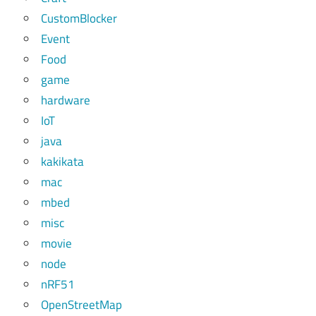
CustomBlocker
Event
Food
game
hardware
IoT
java
kakikata
mac
mbed
misc
movie
node
nRF51
OpenStreetMap