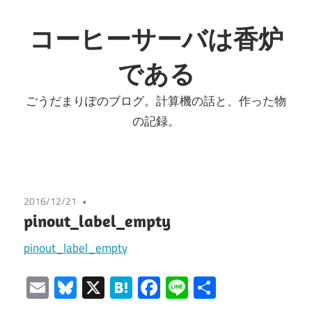
コ
ン
コーヒーサーバは香炉
テ
である
ン
ツ
ごうだまりぽのブログ。計算機の話と、作った物
へ
の記録。
ス
キ
ッ
プ
2016/12/21
pinout_label_empty
pinout_label_empty
Email
Bluesky
X
Hatena
Facebook
Line
共
有