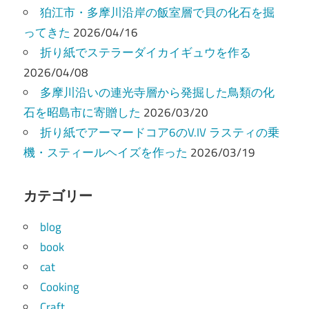
狛江市・多摩川沿岸の飯室層で貝の化石を掘
ってきた
2026/04/16
折り紙でステラーダイカイギュウを作る
2026/04/08
多摩川沿いの連光寺層から発掘した鳥類の化
石を昭島市に寄贈した
2026/03/20
折り紙でアーマードコア6のV.IV ラスティの乗
機・スティールヘイズを作った
2026/03/19
カテゴリー
blog
book
cat
Cooking
Craft