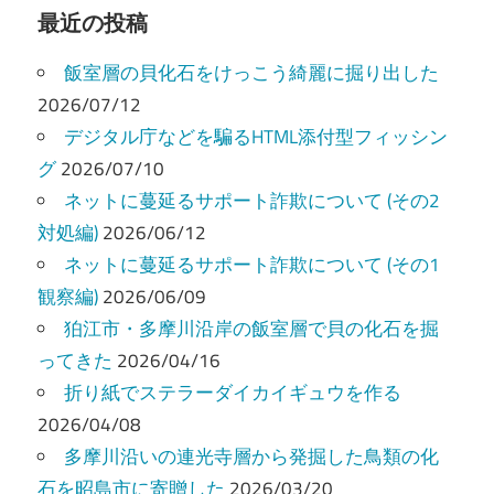
ビ
最近の投稿
ゲ
飯室層の貝化石をけっこう綺麗に掘り出した
ー
2026/07/12
デジタル庁などを騙るHTML添付型フィッシン
シ
グ
2026/07/10
ョ
ネットに蔓延るサポート詐欺について (その2
ン
対処編)
2026/06/12
ネットに蔓延るサポート詐欺について (その1
観察編)
2026/06/09
狛江市・多摩川沿岸の飯室層で貝の化石を掘
ってきた
2026/04/16
折り紙でステラーダイカイギュウを作る
2026/04/08
多摩川沿いの連光寺層から発掘した鳥類の化
石を昭島市に寄贈した
2026/03/20