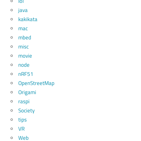
IoT
java
kakikata
mac
mbed
misc
movie
node
nRF51
OpenStreetMap
Origami
raspi
Society
tips
VR
Web