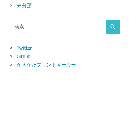
未分類
検
検
索:
索
Twitter
Github
かきかたプリントメーカー