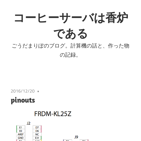
コ
ン
コーヒーサーバは香炉
テ
である
ン
ツ
ごうだまりぽのブログ。計算機の話と、作った物
へ
の記録。
ス
キ
ッ
プ
2016/12/20
pinouts