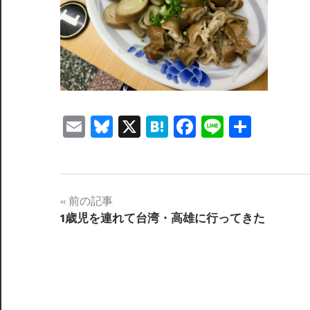
Email
Bluesky
X
Hatena
Facebook
Line
共
有
投
前の記事
1歳児を連れて台湾・高雄に行ってきた
稿
ナ
ビ