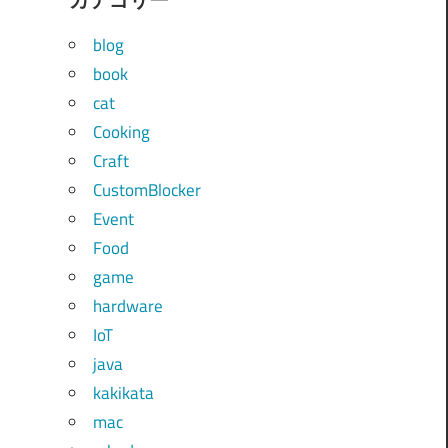
blog
book
cat
Cooking
Craft
CustomBlocker
Event
Food
game
hardware
IoT
java
kakikata
mac