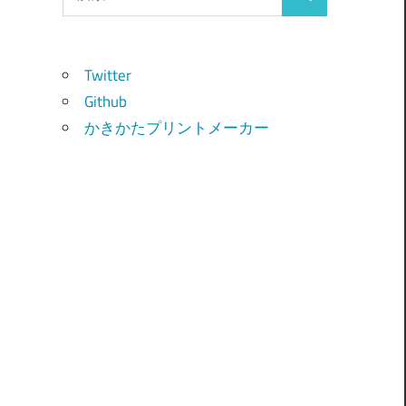
検
索:
索
Twitter
Github
かきかたプリントメーカー