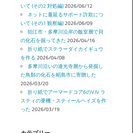
いて (その2 対処編)
2026/06/12
ネットに蔓延るサポート詐欺につ
いて (その1 観察編)
2026/06/09
狛江市・多摩川沿岸の飯室層で貝
の化石を掘ってきた
2026/04/16
折り紙でステラーダイカイギュウ
を作る
2026/04/08
多摩川沿いの連光寺層から発掘し
た鳥類の化石を昭島市に寄贈した
2026/03/20
折り紙でアーマードコア6のV.IV ラ
スティの乗機・スティールヘイズを作
った
2026/03/19
カテゴリー