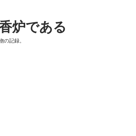
香炉である
物の記録。