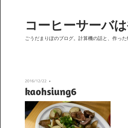
コ
ン
テ
コーヒーサーバは
ン
ツ
ごうだまりぽのブログ。計算機の話と、作った
へ
ス
キ
ッ
プ
2016/12/22
kaohsiung6