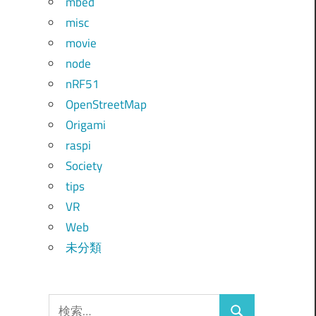
mbed
misc
movie
node
nRF51
OpenStreetMap
Origami
raspi
Society
tips
VR
Web
未分類
検