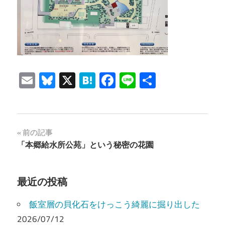
Email
Bluesky
X
Hatena
Facebook
Line
共
有
投
前の記事
「本郷給水所公苑」という秘密の花園
稿
ナ
最近の投稿
ビ
飯室層の貝化石をけっこう綺麗に掘り出した
ゲ
2026/07/12