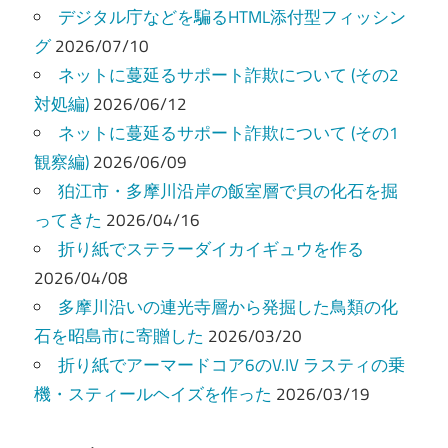
ー
デジタル庁などを騙るHTML添付型フィッシン
グ
2026/07/10
シ
ネットに蔓延るサポート詐欺について (その2
ョ
対処編)
2026/06/12
ン
ネットに蔓延るサポート詐欺について (その1
観察編)
2026/06/09
狛江市・多摩川沿岸の飯室層で貝の化石を掘
ってきた
2026/04/16
折り紙でステラーダイカイギュウを作る
2026/04/08
多摩川沿いの連光寺層から発掘した鳥類の化
石を昭島市に寄贈した
2026/03/20
折り紙でアーマードコア6のV.IV ラスティの乗
機・スティールヘイズを作った
2026/03/19