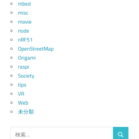
mbed
misc
movie
node
nRF51
OpenStreetMap
Origami
raspi
Society
tips
VR
Web
未分類
検
検