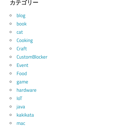
カテゴリー
blog
book
cat
Cooking
Craft
CustomBlocker
Event
Food
game
hardware
IoT
java
kakikata
mac