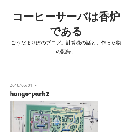
コ
ン
コーヒーサーバは香炉
テ
である
ン
ツ
ごうだまりぽのブログ。計算機の話と、作った物
へ
の記録。
ス
キ
ッ
プ
2018/05/01
hongo-park2