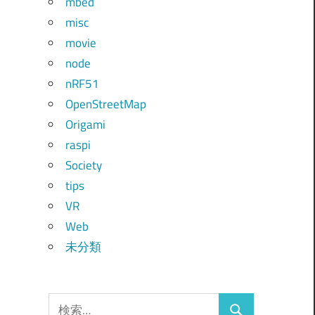
mbed
misc
movie
node
nRF51
OpenStreetMap
Origami
raspi
Society
tips
VR
Web
未分類
検