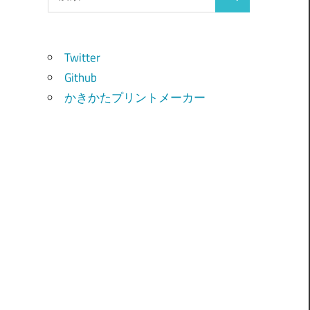
検
索:
索
Twitter
Github
かきかたプリントメーカー