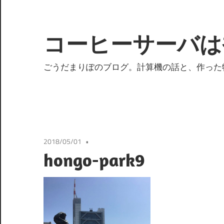
コ
ン
テ
コーヒーサーバは
ン
ツ
ごうだまりぽのブログ。計算機の話と、作った
へ
ス
キ
ッ
プ
2018/05/01
hongo-park9