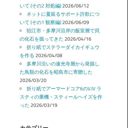
いて (その2 対処編)
2026/06/12
ネットに蔓延るサポート詐欺につ
いて (その1 観察編)
2026/06/09
狛江市・多摩川沿岸の飯室層で貝
の化石を掘ってきた
2026/04/16
折り紙でステラーダイカイギュウ
を作る
2026/04/08
多摩川沿いの連光寺層から発掘し
た鳥類の化石を昭島市に寄贈した
2026/03/20
折り紙でアーマードコア6のV.IV ラ
スティの乗機・スティールヘイズを作
った
2026/03/19
カテゴリー