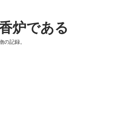
香炉である
物の記録。