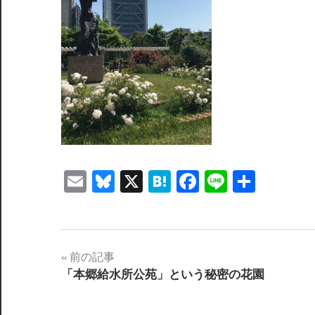
Email
Bluesky
X
Hatena
Facebook
Line
共
有
投
前の記事
「本郷給水所公苑」という秘密の花園
稿
ナ