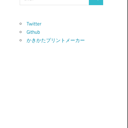
検
索:
索
Twitter
Github
かきかたプリントメーカー