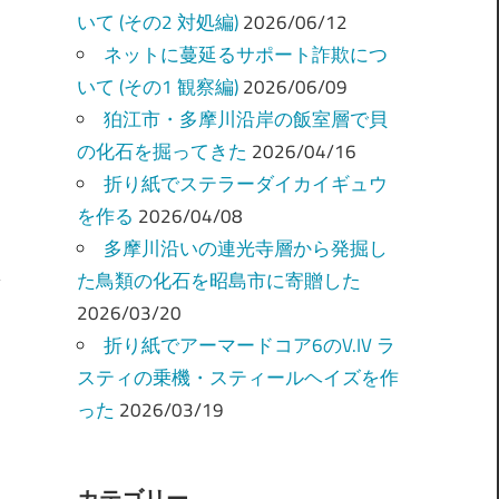
いて (その2 対処編)
2026/06/12
ネットに蔓延るサポート詐欺につ
いて (その1 観察編)
2026/06/09
狛江市・多摩川沿岸の飯室層で貝
の化石を掘ってきた
2026/04/16
折り紙でステラーダイカイギュウ
を作る
2026/04/08
多摩川沿いの連光寺層から発掘し
た鳥類の化石を昭島市に寄贈した
2026/03/20
折り紙でアーマードコア6のV.IV ラ
スティの乗機・スティールヘイズを作
った
2026/03/19
カテゴリー