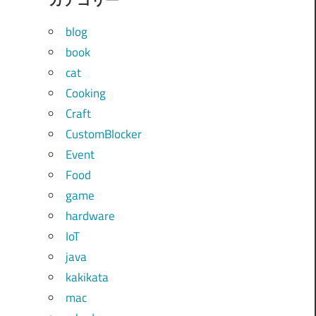
blog
book
cat
Cooking
Craft
CustomBlocker
Event
Food
game
hardware
IoT
java
kakikata
mac