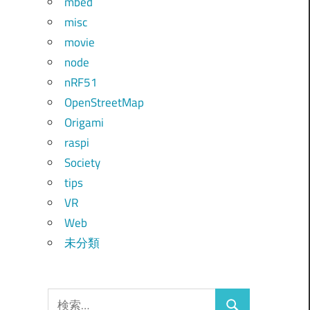
mbed
misc
movie
node
nRF51
OpenStreetMap
Origami
raspi
Society
tips
VR
Web
未分類
検