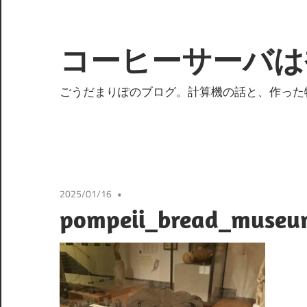
コ
ン
テ
コーヒーサーバは
ン
ツ
ごうだまりぽのブログ。計算機の話と、作った
へ
ス
キ
ッ
プ
2025/01/16
pompeii_bread_museu