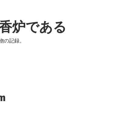
香炉である
物の記録。
m