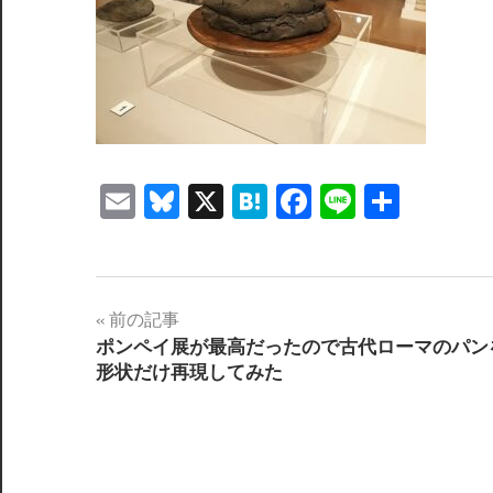
Email
Bluesky
X
Hatena
Facebook
Line
共
有
投
前の記事
ポンペイ展が最高だったので古代ローマのパン
稿
形状だけ再現してみた
ナ
ビ