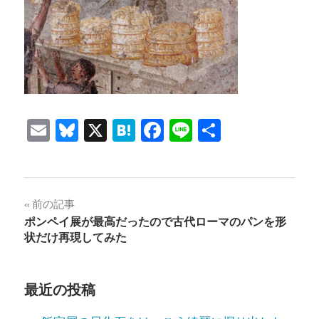
Email
Bluesky
X
Hatena
Facebook
Line
共
有
投
前の記事
ポンペイ展が最高だったので古代ローマのパンを形
稿
状だけ再現してみた
ナ
ビ
最近の投稿