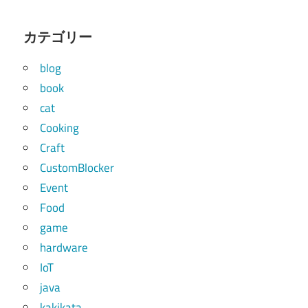
カテゴリー
blog
book
cat
Cooking
Craft
CustomBlocker
Event
Food
game
hardware
IoT
java
kakikata