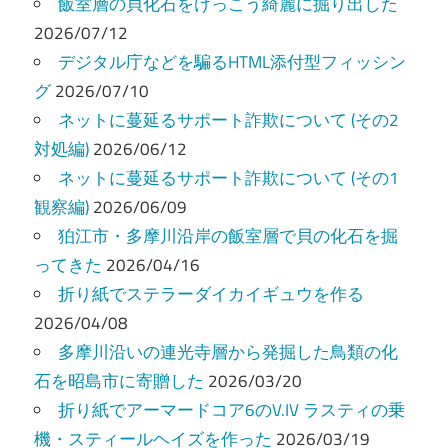
ゲ
飯室層の貝化石をけっこう綺麗に掘り出した
ー
2026/07/12
デジタル庁などを騙るHTML添付型フィッシン
シ
グ
2026/07/10
ョ
ネットに蔓延るサポート詐欺について (その2
ン
対処編)
2026/06/12
ネットに蔓延るサポート詐欺について (その1
観察編)
2026/06/09
狛江市・多摩川沿岸の飯室層で貝の化石を掘
ってきた
2026/04/16
折り紙でステラーダイカイギュウを作る
2026/04/08
多摩川沿いの連光寺層から発掘した鳥類の化
石を昭島市に寄贈した
2026/03/20
折り紙でアーマードコア6のV.IV ラスティの乗
機・スティールヘイズを作った
2026/03/19