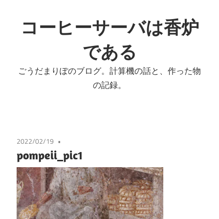
コ
ン
コーヒーサーバは香炉
テ
である
ン
ツ
ごうだまりぽのブログ。計算機の話と、作った物
へ
の記録。
ス
キ
ッ
プ
2022/02/19
pompeii_pic1