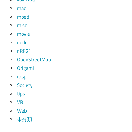
mac
mbed
misc
movie
node
nRF51
OpenStreetMap
Origami
raspi
Society
tips
VR
Web
未分類