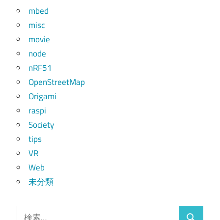
mbed
misc
movie
node
nRF51
OpenStreetMap
Origami
raspi
Society
tips
VR
Web
未分類
検