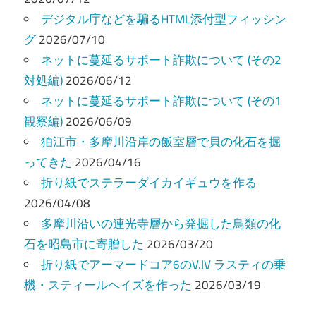
ー
デジタル庁などを騙るHTML添付型フィッシン
グ
2026/07/10
シ
ネットに蔓延るサポート詐欺について (その2
ョ
対処編)
2026/06/12
ン
ネットに蔓延るサポート詐欺について (その1
観察編)
2026/06/09
狛江市・多摩川沿岸の飯室層で貝の化石を掘
ってきた
2026/04/16
折り紙でステラーダイカイギュウを作る
2026/04/08
多摩川沿いの連光寺層から発掘した鳥類の化
石を昭島市に寄贈した
2026/03/20
折り紙でアーマードコア6のV.IV ラスティの乗
機・スティールヘイズを作った
2026/03/19