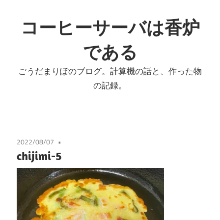
コ
ン
コーヒーサーバは香炉
テ
である
ン
ツ
ごうだまりぽのブログ。計算機の話と、作った物
へ
の記録。
ス
キ
ッ
プ
2022/08/07
chijimi-5