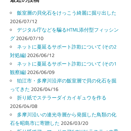
ビ
飯室層の貝化石をけっこう綺麗に掘り出した
ゲ
2026/07/12
ー
デジタル庁などを騙るHTML添付型フィッシン
グ
2026/07/10
シ
ネットに蔓延るサポート詐欺について (その2
ョ
対処編)
2026/06/12
ン
ネットに蔓延るサポート詐欺について (その1
観察編)
2026/06/09
狛江市・多摩川沿岸の飯室層で貝の化石を掘
ってきた
2026/04/16
折り紙でステラーダイカイギュウを作る
2026/04/08
多摩川沿いの連光寺層から発掘した鳥類の化
石を昭島市に寄贈した
2026/03/20