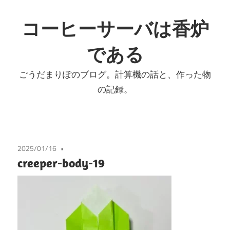
コ
ン
コーヒーサーバは香炉
テ
である
ン
ツ
ごうだまりぽのブログ。計算機の話と、作った物
へ
の記録。
ス
キ
ッ
プ
2025/01/16
creeper-body-19