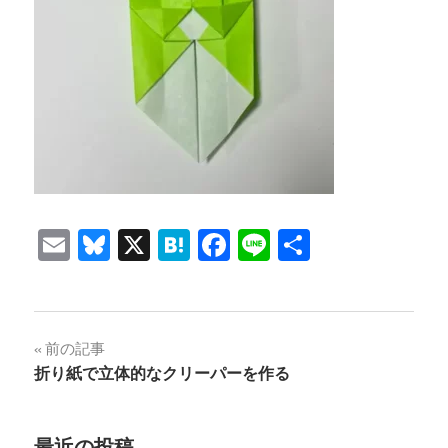
Email
Bluesky
X
Hatena
Facebook
Line
共
有
投
前の記事
折り紙で立体的なクリーパーを作る
稿
ナ
最近の投稿