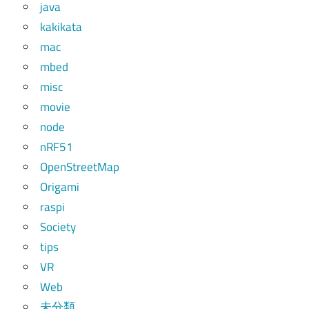
java
kakikata
mac
mbed
misc
movie
node
nRF51
OpenStreetMap
Origami
raspi
Society
tips
VR
Web
未分類