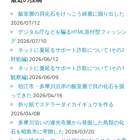
ビ
飯室層の貝化石をけっこう綺麗に掘り出した
ゲ
2026/07/12
ー
デジタル庁などを騙るHTML添付型フィッシン
グ
2026/07/10
シ
ネットに蔓延るサポート詐欺について (その2
ョ
対処編)
2026/06/12
ン
ネットに蔓延るサポート詐欺について (その1
観察編)
2026/06/09
狛江市・多摩川沿岸の飯室層で貝の化石を掘
ってきた
2026/04/16
折り紙でステラーダイカイギュウを作る
2026/04/08
多摩川沿いの連光寺層から発掘した鳥類の化
石を昭島市に寄贈した
2026/03/20