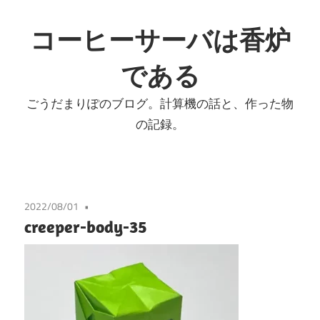
コ
ン
コーヒーサーバは香炉
テ
である
ン
ツ
ごうだまりぽのブログ。計算機の話と、作った物
へ
の記録。
ス
キ
ッ
プ
2022/08/01
creeper-body-35