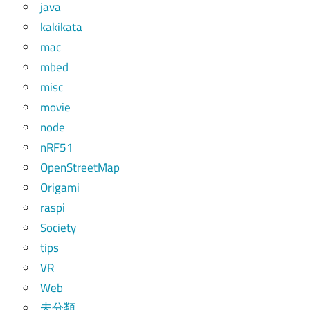
java
kakikata
mac
mbed
misc
movie
node
nRF51
OpenStreetMap
Origami
raspi
Society
tips
VR
Web
未分類