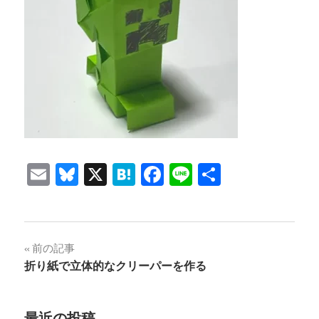
Email
Bluesky
X
Hatena
Facebook
Line
共
有
投
前の記事
折り紙で立体的なクリーパーを作る
稿
ナ
最近の投稿