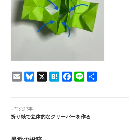
Email
Bluesky
X
Hatena
Facebook
Line
共
有
投
前の記事
折り紙で立体的なクリーパーを作る
稿
ナ
最近の投稿