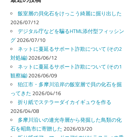
ビ
飯室層の貝化石をけっこう綺麗に掘り出した
ゲ
2026/07/12
ー
デジタル庁などを騙るHTML添付型フィッシン
グ
2026/07/10
シ
ネットに蔓延るサポート詐欺について (その2
ョ
対処編)
2026/06/12
ン
ネットに蔓延るサポート詐欺について (その1
観察編)
2026/06/09
狛江市・多摩川沿岸の飯室層で貝の化石を掘
ってきた
2026/04/16
折り紙でステラーダイカイギュウを作る
2026/04/08
多摩川沿いの連光寺層から発掘した鳥類の化
石を昭島市に寄贈した
2026/03/20