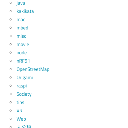
java
kakikata
mac
mbed
misc
movie
node
nRF51
OpenStreetMap
Origami
raspi
Society
tips
VR
Web
未分類