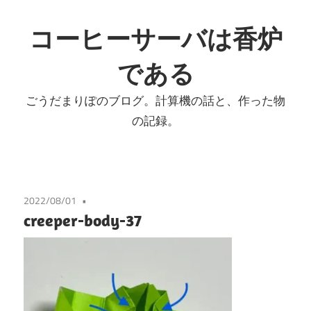
コ
ン
コーヒーサーバは香炉
テ
である
ン
ツ
ごうだまりぽのブログ。計算機の話と、作った物
へ
の記録。
ス
キ
ッ
プ
2022/08/01
creeper-body-37