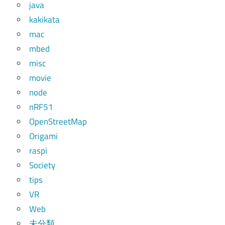
java
kakikata
mac
mbed
misc
movie
node
nRF51
OpenStreetMap
Origami
raspi
Society
tips
VR
Web
未分類