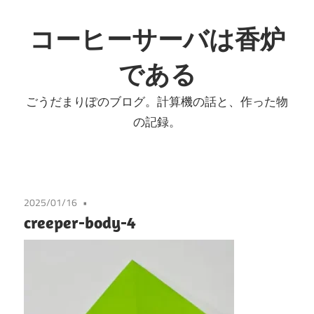
コ
ン
コーヒーサーバは香炉
テ
である
ン
ツ
ごうだまりぽのブログ。計算機の話と、作った物
へ
の記録。
ス
キ
ッ
プ
2025/01/16
creeper-body-4