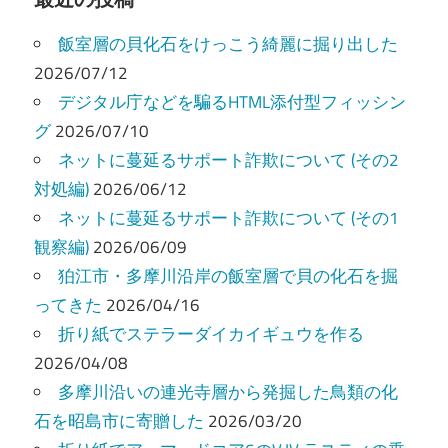
ビ
飯室層の貝化石をけっこう綺麗に掘り出した
ゲ
2026/07/12
ー
デジタル庁などを騙るHTML添付型フィッシン
グ
2026/07/10
シ
ネットに蔓延るサポート詐欺について (その2
ョ
対処編)
2026/06/12
ン
ネットに蔓延るサポート詐欺について (その1
観察編)
2026/06/09
狛江市・多摩川沿岸の飯室層で貝の化石を掘
ってきた
2026/04/16
折り紙でステラーダイカイギュウを作る
2026/04/08
多摩川沿いの連光寺層から発掘した鳥類の化
石を昭島市に寄贈した
2026/03/20