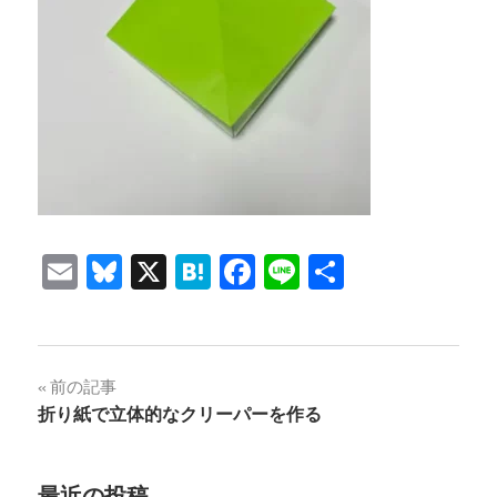
Email
Bluesky
X
Hatena
Facebook
Line
共
有
投
前の記事
折り紙で立体的なクリーパーを作る
稿
ナ
最近の投稿