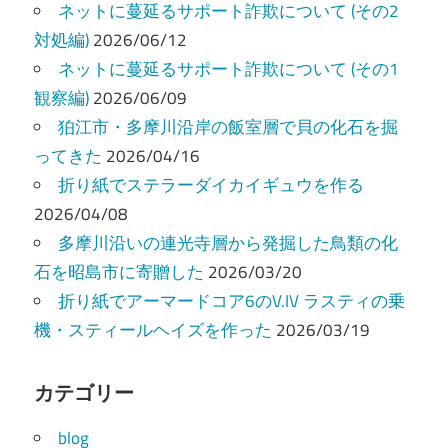
ョ
ネットに蔓延るサポート詐欺について (その2
ン
対処編)
2026/06/12
ネットに蔓延るサポート詐欺について (その1
観察編)
2026/06/09
狛江市・多摩川沿岸の飯室層で貝の化石を掘
ってきた
2026/04/16
折り紙でステラーダイカイギュウを作る
2026/04/08
多摩川沿いの連光寺層から発掘した鳥類の化
石を昭島市に寄贈した
2026/03/20
折り紙でアーマードコア6のV.IV ラスティの乗
機・スティールヘイズを作った
2026/03/19
カテゴリー
blog