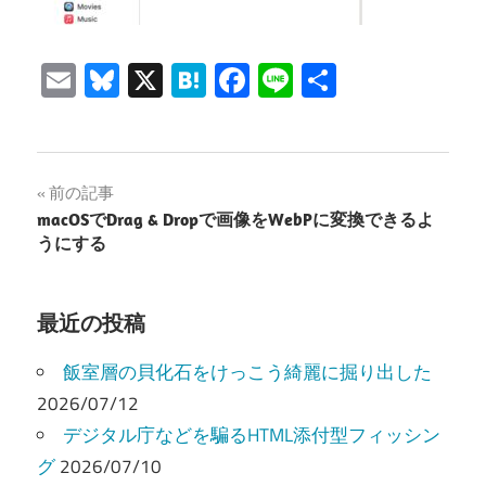
Email
Bluesky
X
Hatena
Facebook
Line
共
有
投
前の記事
macOSでDrag & Dropで画像をWebPに変換できるよ
稿
うにする
ナ
ビ
最近の投稿
ゲ
飯室層の貝化石をけっこう綺麗に掘り出した
ー
2026/07/12
デジタル庁などを騙るHTML添付型フィッシン
シ
グ
2026/07/10