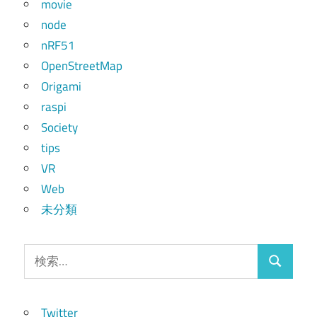
movie
node
nRF51
OpenStreetMap
Origami
raspi
Society
tips
VR
Web
未分類
検
検
索:
索
Twitter