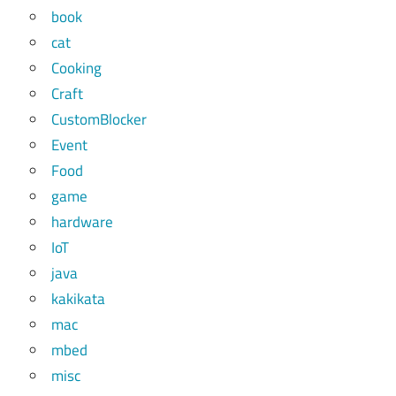
book
cat
Cooking
Craft
CustomBlocker
Event
Food
game
hardware
IoT
java
kakikata
mac
mbed
misc