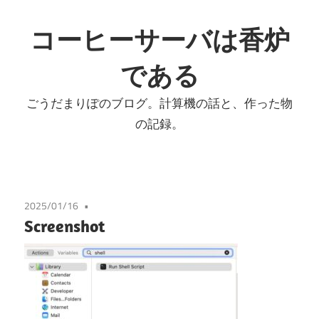
コ
ン
コーヒーサーバは香炉
テ
である
ン
ツ
ごうだまりぽのブログ。計算機の話と、作った物
へ
の記録。
ス
キ
ッ
プ
2025/01/16
Screenshot