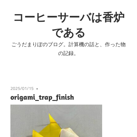
コ
ン
コーヒーサーバは香炉
テ
である
ン
ツ
ごうだまりぽのブログ。計算機の話と、作った物
へ
の記録。
ス
キ
ッ
プ
2025/01/15
origami_trap_finish