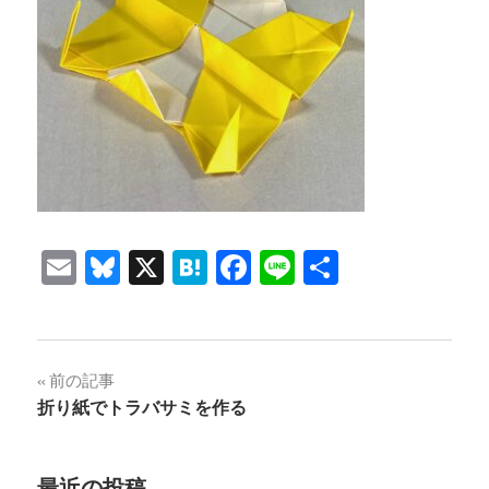
Email
Bluesky
X
Hatena
Facebook
Line
共
有
投
前の記事
折り紙でトラバサミを作る
稿
ナ
最近の投稿