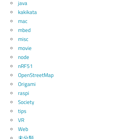
java
kakikata
mac
mbed
misc
movie
node
nRF51
OpenStreetMap
Origami
raspi
Society
tips
VR
Web
未分類