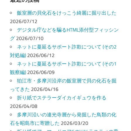
ビ
飯室層の貝化石をけっこう綺麗に掘り出した
ゲ
2026/07/12
ー
デジタル庁などを騙るHTML添付型フィッシン
グ
2026/07/10
シ
ネットに蔓延るサポート詐欺について (その2
ョ
対処編)
2026/06/12
ン
ネットに蔓延るサポート詐欺について (その1
観察編)
2026/06/09
狛江市・多摩川沿岸の飯室層で貝の化石を掘
ってきた
2026/04/16
折り紙でステラーダイカイギュウを作る
2026/04/08
多摩川沿いの連光寺層から発掘した鳥類の化
石を昭島市に寄贈した
2026/03/20