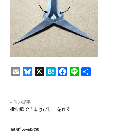
Email
Bluesky
X
Hatena
Facebook
Line
共
有
投
前の記事
折り紙で「まきびし」を作る
稿
ナ
最近の投稿