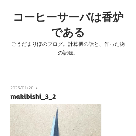
コ
ン
コーヒーサーバは香炉
テ
である
ン
ツ
ごうだまりぽのブログ。計算機の話と、作った物
へ
の記録。
ス
キ
ッ
プ
2025/01/20
makibishi_3_2