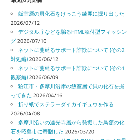
ビ
飯室層の貝化石をけっこう綺麗に掘り出した
ゲ
2026/07/12
ー
デジタル庁などを騙るHTML添付型フィッシン
グ
2026/07/10
シ
ネットに蔓延るサポート詐欺について (その2
ョ
対処編)
2026/06/12
ン
ネットに蔓延るサポート詐欺について (その1
観察編)
2026/06/09
狛江市・多摩川沿岸の飯室層で貝の化石を掘
ってきた
2026/04/16
折り紙でステラーダイカイギュウを作る
2026/04/08
多摩川沿いの連光寺層から発掘した鳥類の化
石を昭島市に寄贈した
2026/03/20