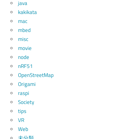
java
kakikata
mac
mbed
misc
movie
node
nRF51
OpenStreetMap
Origami
raspi
Society
tips
VR
Web
未分類