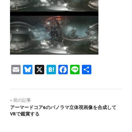
Email
Bluesky
X
Hatena
Facebook
Line
共
有
投
前の記事
アーマードコア6のパノラマ立体視画像を合成して
稿
VRで鑑賞する
ナ