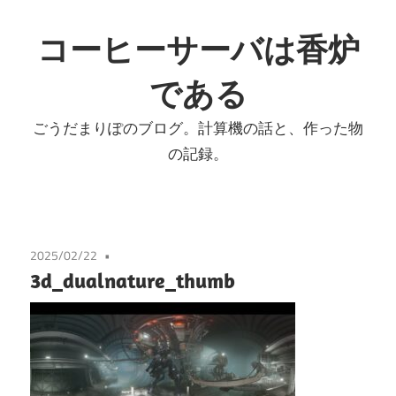
コ
ン
コーヒーサーバは香炉
テ
である
ン
ツ
ごうだまりぽのブログ。計算機の話と、作った物
へ
の記録。
ス
キ
ッ
プ
2025/02/22
3d_dualnature_thumb