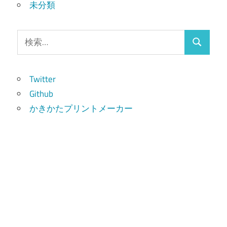
未分類
検
検
索:
索
Twitter
Github
かきかたプリントメーカー