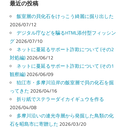
ビ
最近の投稿
ゲ
飯室層の貝化石をけっこう綺麗に掘り出した
ー
2026/07/12
デジタル庁などを騙るHTML添付型フィッシン
シ
グ
2026/07/10
ョ
ネットに蔓延るサポート詐欺について (その2
ン
対処編)
2026/06/12
ネットに蔓延るサポート詐欺について (その1
観察編)
2026/06/09
狛江市・多摩川沿岸の飯室層で貝の化石を掘
ってきた
2026/04/16
折り紙でステラーダイカイギュウを作る
2026/04/08
多摩川沿いの連光寺層から発掘した鳥類の化
石を昭島市に寄贈した
2026/03/20