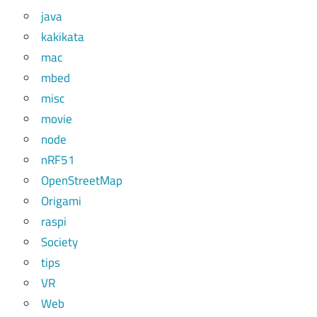
java
kakikata
mac
mbed
misc
movie
node
nRF51
OpenStreetMap
Origami
raspi
Society
tips
VR
Web