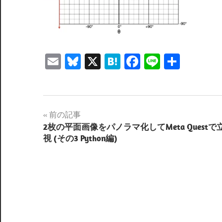
Email
Bluesky
X
Hatena
Facebook
Line
共
有
投
前の記事
2枚の平面画像をパノラマ化してMeta Questで
稿
視 (その3 Python編)
ナ
ビ
ゲ
ー