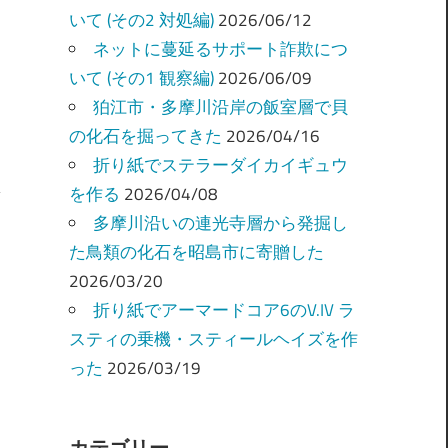
いて (その2 対処編)
2026/06/12
ネットに蔓延るサポート詐欺につ
いて (その1 観察編)
2026/06/09
狛江市・多摩川沿岸の飯室層で貝
の化石を掘ってきた
2026/04/16
折り紙でステラーダイカイギュウ
を作る
2026/04/08
多摩川沿いの連光寺層から発掘し
た鳥類の化石を昭島市に寄贈した
2026/03/20
折り紙でアーマードコア6のV.IV ラ
スティの乗機・スティールヘイズを作
った
2026/03/19
カテゴリー