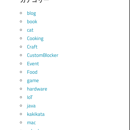
blog
book
cat
Cooking
Craft
CustomBlocker
Event
Food
game
hardware
IoT
java
kakikata
mac