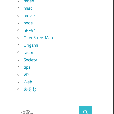
mbed
misc
movie
node
nRF51
OpenStreetMap
Origami
raspi
Society
tips
VR
Web
未分類
検