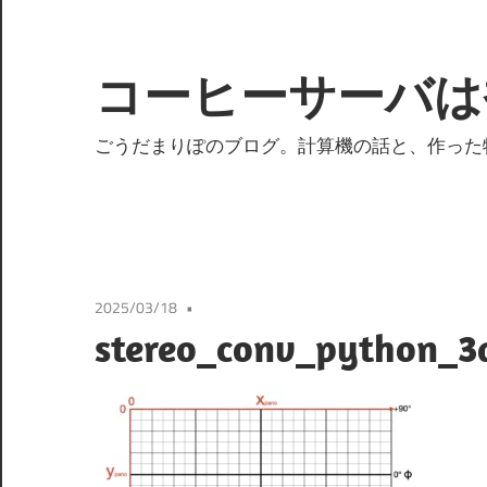
コ
ン
テ
コーヒーサーバは
ン
ツ
ごうだまりぽのブログ。計算機の話と、作った
へ
ス
キ
ッ
プ
2025/03/18
stereo_conv_python_3