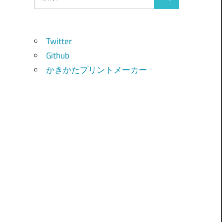
検
索:
索
Twitter
Github
かきかたプリントメーカー