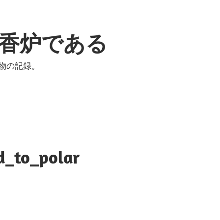
香炉である
物の記録。
d_to_polar