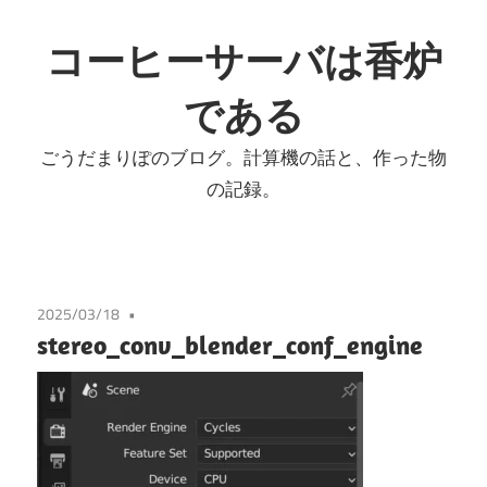
コ
ン
コーヒーサーバは香炉
テ
である
ン
ツ
ごうだまりぽのブログ。計算機の話と、作った物
へ
の記録。
ス
キ
ッ
プ
2025/03/18
stereo_conv_blender_conf_engine