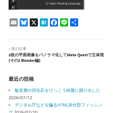
Email
Bluesky
X
Hatena
Facebook
Line
共
有
投
前の記事
2枚の平面画像をパノラマ化してMeta Questで立体視
稿
(その2 Blender編)
ナ
ビ
最近の投稿
ゲ
飯室層の貝化石をけっこう綺麗に掘り出した
ー
2026/07/12
デジタル庁などを騙るHTML添付型フィッシン
シ
グ
2026/07/10