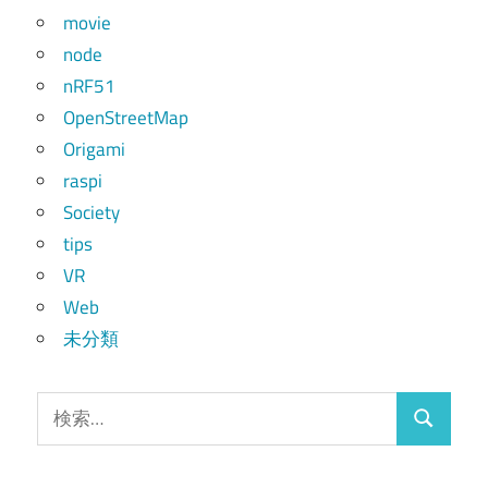
movie
node
nRF51
OpenStreetMap
Origami
raspi
Society
tips
VR
Web
未分類
検
検
索:
索