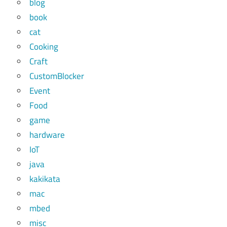
blog
book
cat
Cooking
Craft
CustomBlocker
Event
Food
game
hardware
IoT
java
kakikata
mac
mbed
misc