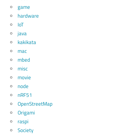
game
hardware
IoT
java
kakikata
mac
mbed
misc
movie
node
nRF51
OpenStreetMap
Origami
raspi
Society