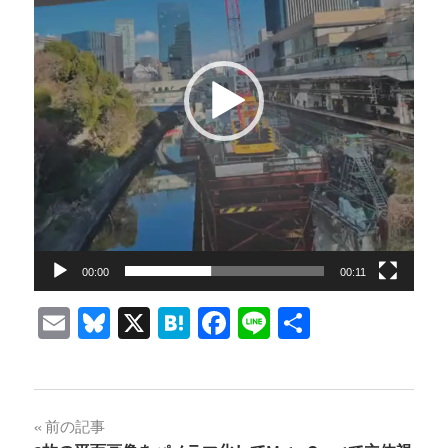
レ
ー
ヤ
ー
00:00
00:11
Email
Bluesky
X
Hatena
Facebook
Line
共
有
投
前の記事