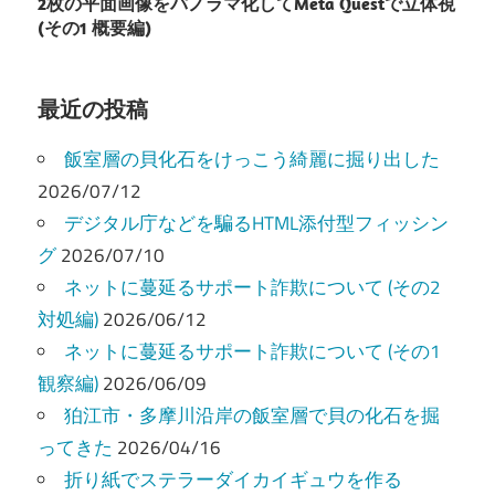
2枚の平面画像をパノラマ化してMeta Questで立体視
稿
(その1 概要編)
ナ
ビ
最近の投稿
ゲ
飯室層の貝化石をけっこう綺麗に掘り出した
ー
2026/07/12
デジタル庁などを騙るHTML添付型フィッシン
シ
グ
2026/07/10
ョ
ネットに蔓延るサポート詐欺について (その2
ン
対処編)
2026/06/12
ネットに蔓延るサポート詐欺について (その1
観察編)
2026/06/09
狛江市・多摩川沿岸の飯室層で貝の化石を掘
ってきた
2026/04/16
折り紙でステラーダイカイギュウを作る