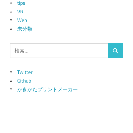
tips
VR
Web
未分類
検
検
索:
索
Twitter
Github
かきかたプリントメーカー