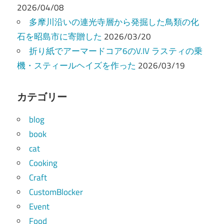
2026/04/08
多摩川沿いの連光寺層から発掘した鳥類の化
石を昭島市に寄贈した
2026/03/20
折り紙でアーマードコア6のV.IV ラスティの乗
機・スティールヘイズを作った
2026/03/19
カテゴリー
blog
book
cat
Cooking
Craft
CustomBlocker
Event
Food