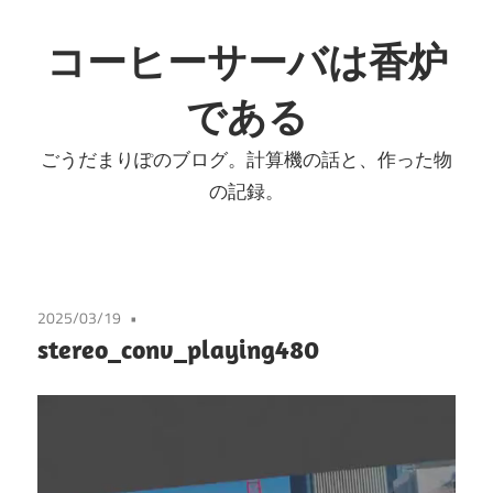
コ
ン
コーヒーサーバは香炉
テ
である
ン
ツ
ごうだまりぽのブログ。計算機の話と、作った物
へ
の記録。
ス
キ
ッ
プ
2025/03/19
stereo_conv_playing480
動
画
プ