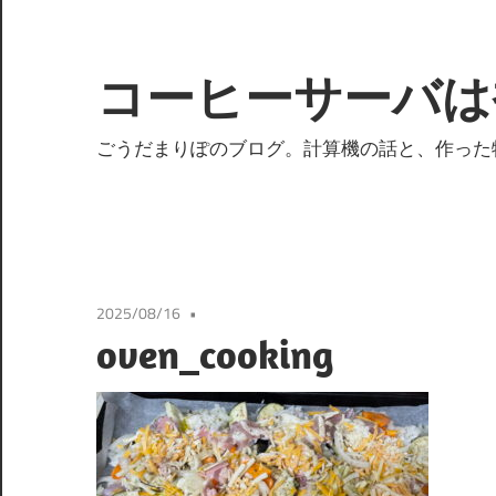
コ
ン
テ
コーヒーサーバは
ン
ツ
ごうだまりぽのブログ。計算機の話と、作った
へ
ス
キ
ッ
プ
2025/08/16
oven_cooking