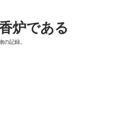
香炉である
物の記録。