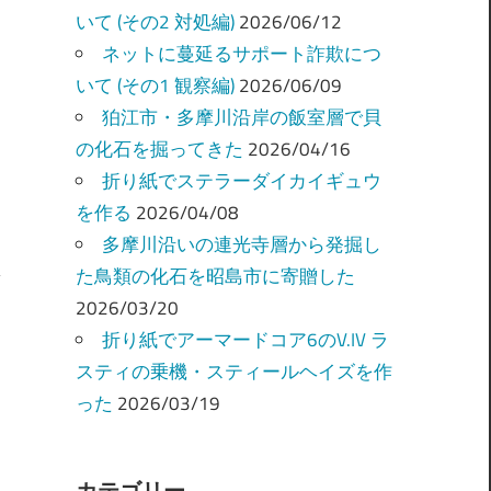
いて (その2 対処編)
2026/06/12
ネットに蔓延るサポート詐欺につ
いて (その1 観察編)
2026/06/09
狛江市・多摩川沿岸の飯室層で貝
の化石を掘ってきた
2026/04/16
折り紙でステラーダイカイギュウ
を作る
2026/04/08
多摩川沿いの連光寺層から発掘し
た鳥類の化石を昭島市に寄贈した
2026/03/20
折り紙でアーマードコア6のV.IV ラ
スティの乗機・スティールヘイズを作
った
2026/03/19
カテゴリー