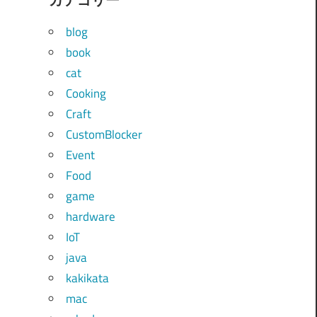
blog
book
cat
Cooking
Craft
CustomBlocker
Event
Food
game
hardware
IoT
java
kakikata
mac