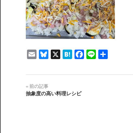
Email
Bluesky
X
Hatena
Facebook
Line
共
有
投
前の記事
抽象度の高い料理レシピ
稿
ナ
ビ