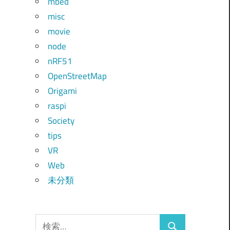
mbed
misc
movie
node
nRF51
OpenStreetMap
Origami
raspi
Society
tips
VR
Web
未分類
検