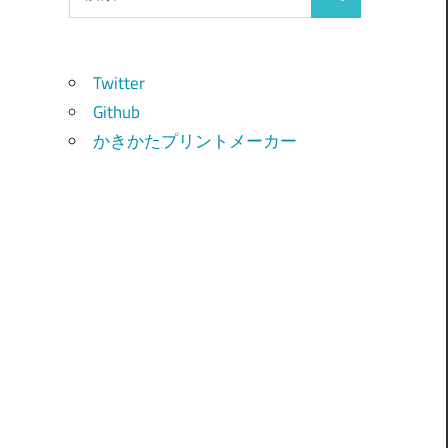
検
索:
索
Twitter
Github
かきかたプリントメーカー