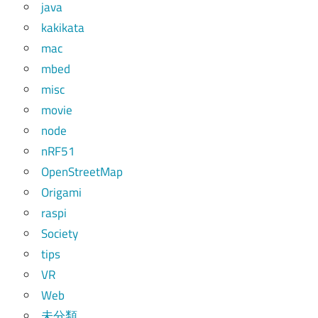
java
kakikata
mac
mbed
misc
movie
node
nRF51
OpenStreetMap
Origami
raspi
Society
tips
VR
Web
未分類