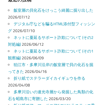
ビ
飯室層の貝化石をけっこう綺麗に掘り出した
ゲ
2026/07/12
ー
デジタル庁などを騙るHTML添付型フィッシン
グ
2026/07/10
シ
ネットに蔓延るサポート詐欺について (その2
ョ
対処編)
2026/06/12
ン
ネットに蔓延るサポート詐欺について (その1
観察編)
2026/06/09
狛江市・多摩川沿岸の飯室層で貝の化石を掘
ってきた
2026/04/16
折り紙でステラーダイカイギュウを作る
2026/04/08
多摩川沿いの連光寺層から発掘した鳥類の化
石を昭島市に寄贈した
2026/03/20