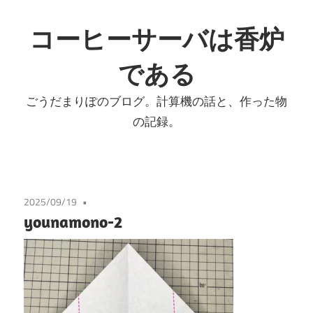
コ
ン
コーヒーサーバは香炉
テ
である
ン
ツ
ごうだまりぽのブログ。計算機の話と、作った物
へ
の記録。
ス
キ
ッ
プ
2025/09/19
younamono-2