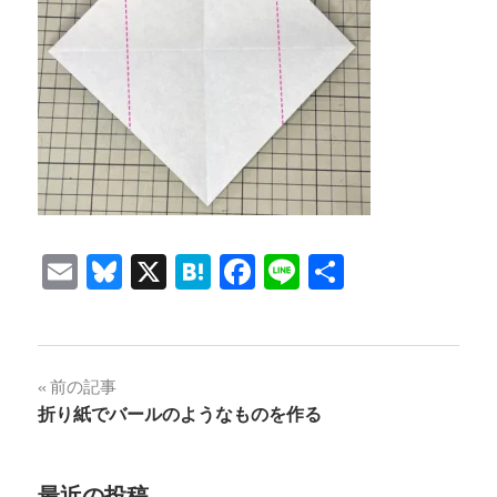
Email
Bluesky
X
Hatena
Facebook
Line
共
有
投
前の記事
折り紙でバールのようなものを作る
稿
ナ
最近の投稿