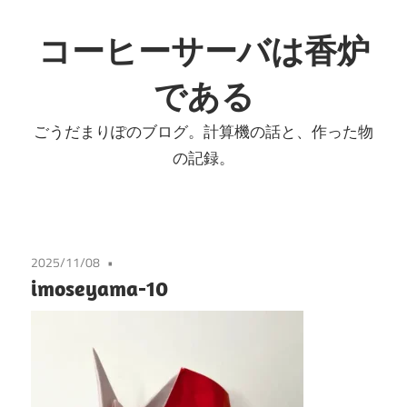
コ
ン
コーヒーサーバは香炉
テ
である
ン
ツ
ごうだまりぽのブログ。計算機の話と、作った物
へ
の記録。
ス
キ
ッ
プ
2025/11/08
imoseyama-10