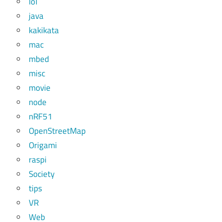
IoT
java
kakikata
mac
mbed
misc
movie
node
nRF51
OpenStreetMap
Origami
raspi
Society
tips
VR
Web