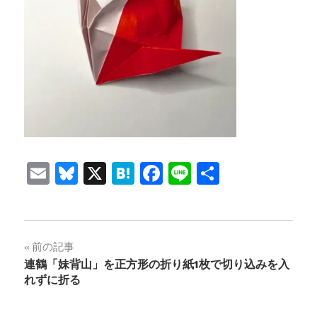
Email
Bluesky
X
Hatena
Facebook
Line
共
有
投
前の記事
連鶴「妹背山」を正方形の折り紙1枚で切り込みを入
稿
れずに折る
ナ