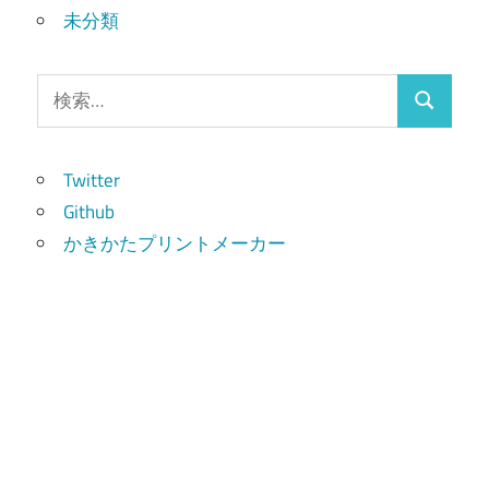
未分類
検
検
索:
索
Twitter
Github
かきかたプリントメーカー