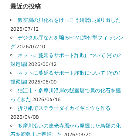
ビ
最近の投稿
ゲ
飯室層の貝化石をけっこう綺麗に掘り出した
ー
2026/07/12
デジタル庁などを騙るHTML添付型フィッシン
シ
グ
2026/07/10
ョ
ネットに蔓延るサポート詐欺について (その2
ン
対処編)
2026/06/12
ネットに蔓延るサポート詐欺について (その1
観察編)
2026/06/09
狛江市・多摩川沿岸の飯室層で貝の化石を掘
ってきた
2026/04/16
折り紙でステラーダイカイギュウを作る
2026/04/08
多摩川沿いの連光寺層から発掘した鳥類の化
石を昭島市に寄贈した
2026/03/20