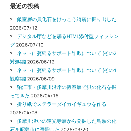
ビ
最近の投稿
ゲ
飯室層の貝化石をけっこう綺麗に掘り出した
ー
2026/07/12
デジタル庁などを騙るHTML添付型フィッシン
シ
グ
2026/07/10
ョ
ネットに蔓延るサポート詐欺について (その2
ン
対処編)
2026/06/12
ネットに蔓延るサポート詐欺について (その1
観察編)
2026/06/09
狛江市・多摩川沿岸の飯室層で貝の化石を掘
ってきた
2026/04/16
折り紙でステラーダイカイギュウを作る
2026/04/08
多摩川沿いの連光寺層から発掘した鳥類の化
石を昭島市に寄贈した
2026/03/20