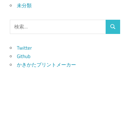
未分類
検
検
索:
索
Twitter
Github
かきかたプリントメーカー