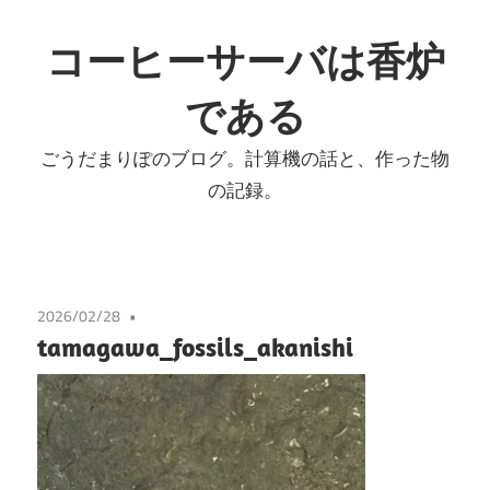
コ
ン
コーヒーサーバは香炉
テ
である
ン
ツ
ごうだまりぽのブログ。計算機の話と、作った物
へ
の記録。
ス
キ
ッ
プ
2026/02/28
tamagawa_fossils_akanishi