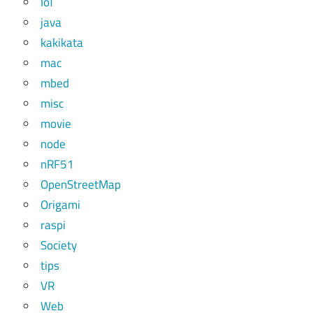
IoT
java
kakikata
mac
mbed
misc
movie
node
nRF51
OpenStreetMap
Origami
raspi
Society
tips
VR
Web