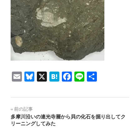
Email
Bluesky
X
Hatena
Facebook
Line
共
有
投
前の記事
多摩川沿いの連光寺層から貝の化石を掘り出してク
稿
リーニングしてみた
ナ