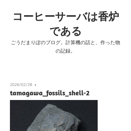
コ
ン
コーヒーサーバは香炉
テ
である
ン
ツ
ごうだまりぽのブログ。計算機の話と、作った物
へ
の記録。
ス
キ
ッ
プ
2026/02/28
tamagawa_fossils_shell-2