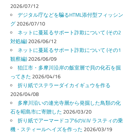
ー
2026/07/12
デジタル庁などを騙るHTML添付型フィッシン
シ
グ
2026/07/10
ョ
ネットに蔓延るサポート詐欺について (その2
ン
対処編)
2026/06/12
ネットに蔓延るサポート詐欺について (その1
観察編)
2026/06/09
狛江市・多摩川沿岸の飯室層で貝の化石を掘
ってきた
2026/04/16
折り紙でステラーダイカイギュウを作る
2026/04/08
多摩川沿いの連光寺層から発掘した鳥類の化
石を昭島市に寄贈した
2026/03/20
折り紙でアーマードコア6のV.IV ラスティの乗
機・スティールヘイズを作った
2026/03/19