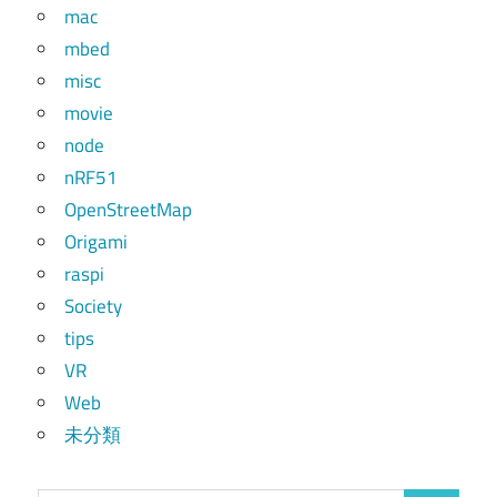
mac
mbed
misc
movie
node
nRF51
OpenStreetMap
Origami
raspi
Society
tips
VR
Web
未分類