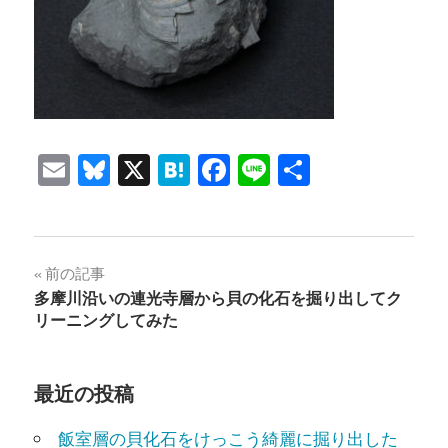
Email
Bluesky
X
Hatena
Facebook
Line
共
有
投
前の記事
多摩川沿いの連光寺層から貝の化石を掘り出してク
稿
リーニングしてみた
ナ
ビ
最近の投稿
ゲ
飯室層の貝化石をけっこう綺麗に掘り出した