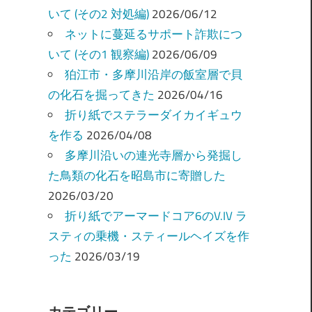
いて (その2 対処編)
2026/06/12
ネットに蔓延るサポート詐欺につ
いて (その1 観察編)
2026/06/09
狛江市・多摩川沿岸の飯室層で貝
の化石を掘ってきた
2026/04/16
折り紙でステラーダイカイギュウ
を作る
2026/04/08
多摩川沿いの連光寺層から発掘し
た鳥類の化石を昭島市に寄贈した
2026/03/20
折り紙でアーマードコア6のV.IV ラ
スティの乗機・スティールヘイズを作
った
2026/03/19
カテゴリー