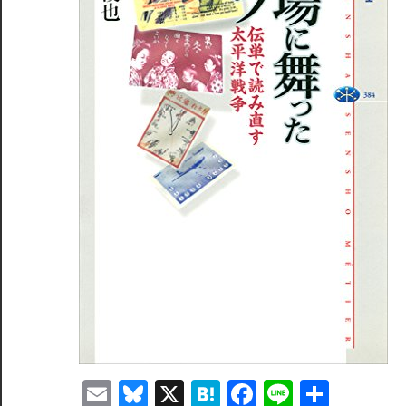
Email
Bluesky
X
Hatena
Facebook
Line
共