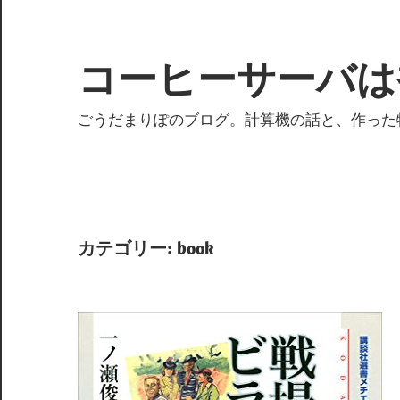
コ
ン
テ
コーヒーサーバは
ン
ツ
ごうだまりぽのブログ。計算機の話と、作った
へ
ス
キ
ッ
プ
カテゴリー:
book