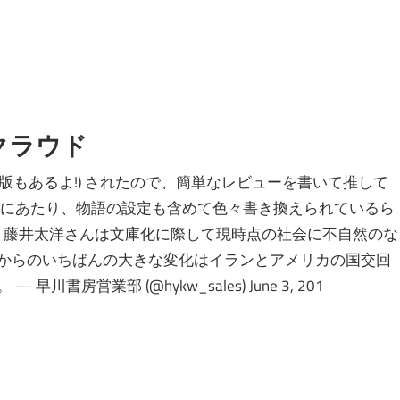
クラウド
le版もあるよ!) されたので、簡単なレビューを書いて推して
化にあたり、物語の設定も含めて色々書き換えられているら
識 藤井太洋さんは文庫化に際して現時点の社会に不自然のな
からのいちばんの大きな変化はイランとアメリカの国交回
房営業部 (@hykw_sales) June 3, 201