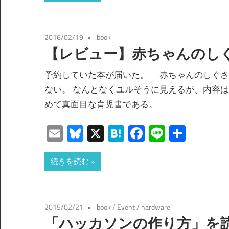
2016/02/19
book
【レビュー】赤ちゃんのし
予約していた本が届いた。 「赤ちゃんのしぐ
ない。 なんとなくユルそうに見えるが、内容
めて真面目な育児書である。
Email
Bluesky
X
Hatena
Facebook
Line
共
有
続きを読む
2015/02/21
book
/
Event
/
hardware
「ハッカソンの作り方」を読