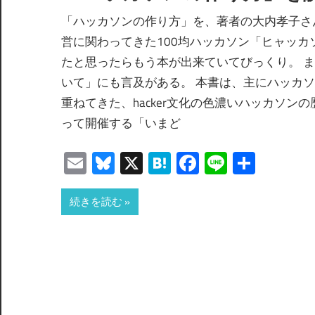
「ハッカソンの作り方」を、著者の大内孝子さ
営に関わってきた100均ハッカソン「ヒャッカ
たと思ったらもう本が出来ていてびっくり。 
いて」にも言及がある。 本書は、主にハッカソ
重ねてきた、hacker文化の色濃いハッカソ
って開催する「いまど
Email
Bluesky
X
Hatena
Facebook
Line
共
有
続きを読む