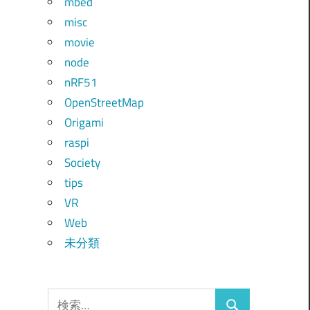
mbed
misc
movie
node
nRF51
OpenStreetMap
Origami
raspi
Society
tips
VR
Web
未分類
検