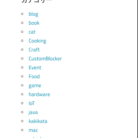
blog
book
cat
Cooking
Craft
CustomBlocker
Event
Food
game
hardware
IoT
java
kakikata
mac