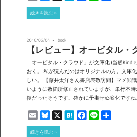
有
続きを読む
2016/06/04
book
【レビュー】オービタル・
「オービタル・クラウド」が文庫化 (当然Kind
おく。 私が読んだのはオリジナルの方。文庫
しい。 【藤井太洋さん書店表敬訪問】マメ知
いように数箇所修正されていますが、単行本時
復だったそうです。確かに予期せぬ変化ですね。 — 早川書
Email
Bluesky
X
Hatena
Facebook
Line
共
有
続きを読む