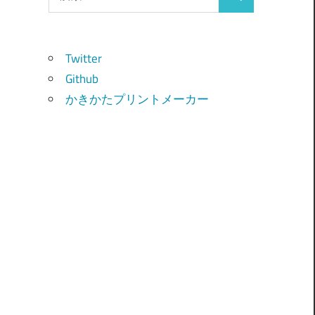
検
索:
索
Twitter
Github
かきかたプリントメーカー