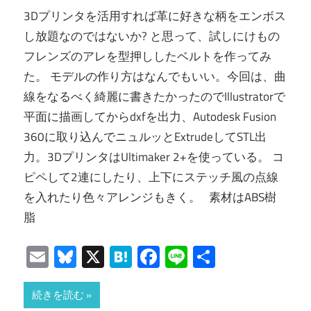
3Dプリンタを活用すれば革に好きな柄をエンボス
し放題なのではないか? と思って、試しにけもの
フレンズのアレを型押ししたベルトを作ってみ
た。 モデルの作り方はなんでもいい。今回は、曲
線をなるべく綺麗に書きたかったのでIllustratorで
平面に描画してからdxfを出力、Autodesk Fusion
360に取り込んでニュルッとExtrudeしてSTL出
力。3DプリンタはUltimaker 2+を使っている。 コ
ピペして2連にしたり、上下にステッチ風の点線
を入れたり色々アレンジもきく。 素材はABS樹
脂
Email
Bluesky
X
Hatena
Facebook
Line
共
有
続きを読む