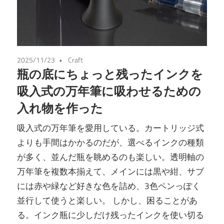
2025/11/23
Craft
瓶の底にちょっと残ったインクを
吸入式の万年筆に吸わせるための
入れ物を作った
吸入式の万年筆を愛用している。カートリッジ式
よりも手間はかかるのだが、選べるインクの種類
が多く、並んだ瓶を眺めるのも楽しい。透明軸の
万年筆を複数本揃えて、メインには黒や紺、サブ
には赤や緑など好きな色を詰め、3色ペンっぽく
並行して使うと楽しい。 しかし、困ることがあ
る。インク瓶に少しだけ残ったインクを使い切る