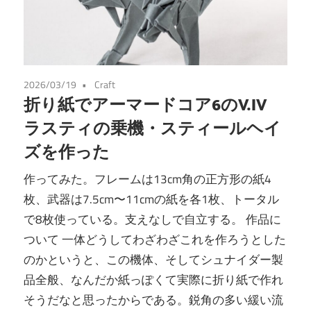
2026/03/19
Craft
折り紙でアーマードコア6のV.IV
ラスティの乗機・スティールヘイ
ズを作った
作ってみた。フレームは13cm角の正方形の紙4
枚、武器は7.5cm〜11cmの紙を各1枚、トータル
で8枚使っている。支えなしで自立する。 作品に
ついて 一体どうしてわざわざこれを作ろうとした
のかというと、この機体、そしてシュナイダー製
品全般、なんだか紙っぽくて実際に折り紙で作れ
そうだなと思ったからである。鋭角の多い緩い流