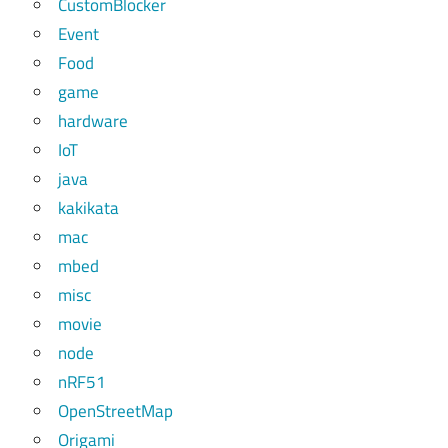
CustomBlocker
Event
Food
game
hardware
IoT
java
kakikata
mac
mbed
misc
movie
node
nRF51
OpenStreetMap
Origami