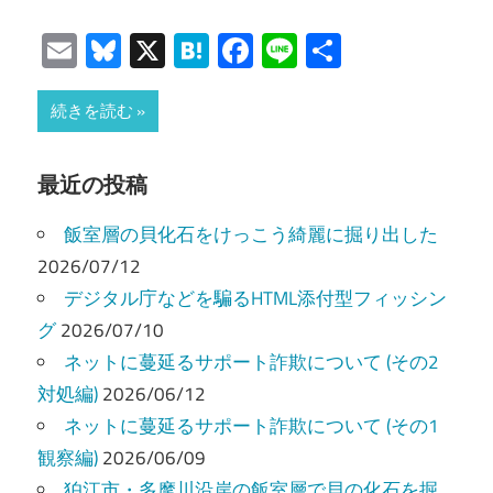
Email
Bluesky
X
Hatena
Facebook
Line
共
有
続きを読む
最近の投稿
飯室層の貝化石をけっこう綺麗に掘り出した
2026/07/12
デジタル庁などを騙るHTML添付型フィッシン
グ
2026/07/10
ネットに蔓延るサポート詐欺について (その2
対処編)
2026/06/12
ネットに蔓延るサポート詐欺について (その1
観察編)
2026/06/09
狛江市・多摩川沿岸の飯室層で貝の化石を掘