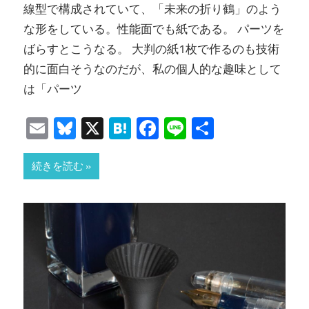
線型で構成されていて、「未来の折り鶴」のよう
な形をしている。性能面でも紙である。 パーツを
ばらすとこうなる。 大判の紙1枚で作るのも技術
的に面白そうなのだが、私の個人的な趣味として
は「パーツ
Email
Bluesky
X
Hatena
Facebook
Line
共
有
続きを読む