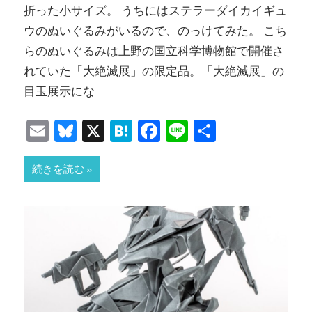
折った小サイズ。 うちにはステラーダイカイギュ
ウのぬいぐるみがいるので、のっけてみた。 こち
らのぬいぐるみは上野の国立科学博物館で開催さ
れていた「大絶滅展」の限定品。「大絶滅展」の
目玉展示にな
Email
Bluesky
X
Hatena
Facebook
Line
共
有
続きを読む