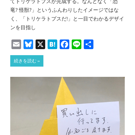
てトリケラトプスが完成する。なんとなく「恐
竜? 怪獣?」というふんわりしたイメージではな
く、「トリケラトプスだ!」と一目でわかるデザイ
ンを目指し
Email
Bluesky
X
Hatena
Facebook
Line
共
有
続きを読む