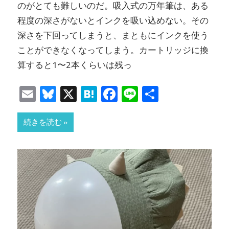
のがとても難しいのだ。吸入式の万年筆は、ある
程度の深さがないとインクを吸い込めない。その
深さを下回ってしまうと、まともにインクを使う
ことができなくなってしまう。カートリッジに換
算すると1〜2本くらいは残っ
Email
Bluesky
X
Hatena
Facebook
Line
共
有
続きを読む