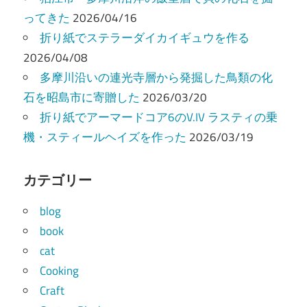
ってきた
2026/04/16
折り紙でステラーダイカイギュウを作る
2026/04/08
多摩川沿いの連光寺層から発掘した鳥類の化
石を昭島市に寄贈した
2026/03/20
折り紙でアーマードコア6のV.IV ラスティの乗
機・スティールヘイズを作った
2026/03/19
カテゴリー
blog
book
cat
Cooking
Craft