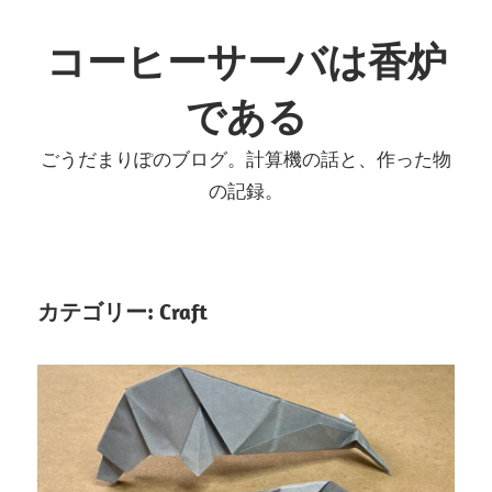
コ
ン
コーヒーサーバは香炉
テ
である
ン
ツ
ごうだまりぽのブログ。計算機の話と、作った物
へ
の記録。
ス
キ
ッ
プ
カテゴリー:
Craft