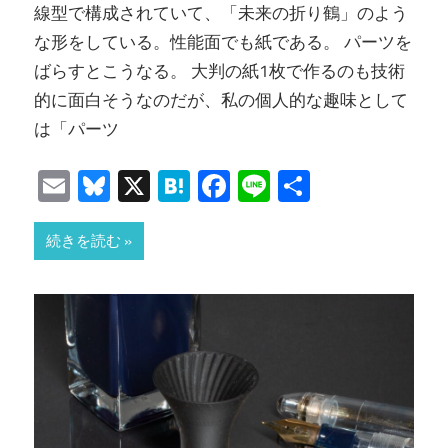
線型で構成されていて、「未来の折り鶴」のよう
な形をしている。性能面でも紙である。 パーツを
ばらすとこうなる。 大判の紙1枚で作るのも技術
的に面白そうなのだが、私の個人的な趣味として
は「パーツ
Email
Bluesky
X
Hatena
Facebook
Line
共
有
続きを読む