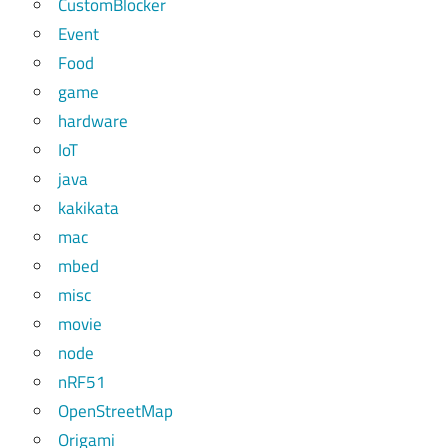
CustomBlocker
Event
Food
game
hardware
IoT
java
kakikata
mac
mbed
misc
movie
node
nRF51
OpenStreetMap
Origami