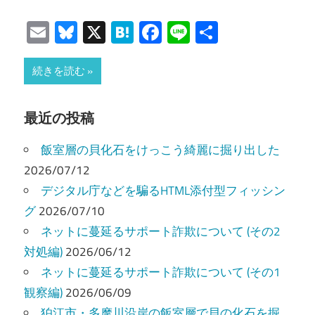
Email
Bluesky
X
Hatena
Facebook
Line
共
有
続きを読む
最近の投稿
飯室層の貝化石をけっこう綺麗に掘り出した
2026/07/12
デジタル庁などを騙るHTML添付型フィッシン
グ
2026/07/10
ネットに蔓延るサポート詐欺について (その2
対処編)
2026/06/12
ネットに蔓延るサポート詐欺について (その1
観察編)
2026/06/09
狛江市・多摩川沿岸の飯室層で貝の化石を掘