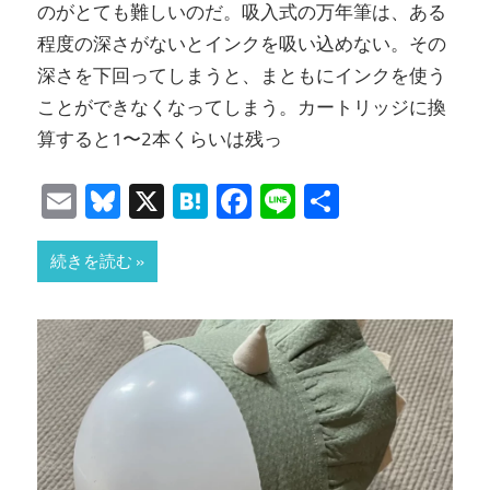
のがとても難しいのだ。吸入式の万年筆は、ある
程度の深さがないとインクを吸い込めない。その
深さを下回ってしまうと、まともにインクを使う
ことができなくなってしまう。カートリッジに換
算すると1〜2本くらいは残っ
Email
Bluesky
X
Hatena
Facebook
Line
共
有
続きを読む