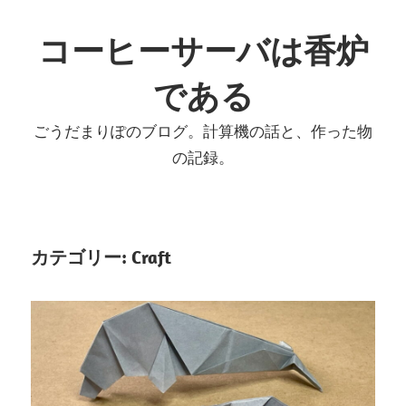
コ
ン
コーヒーサーバは香炉
テ
である
ン
ツ
ごうだまりぽのブログ。計算機の話と、作った物
へ
の記録。
ス
キ
ッ
プ
カテゴリー:
Craft