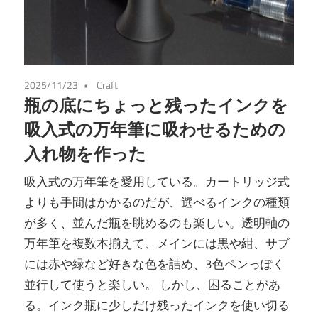
2025/11/23
Craft
瓶の底にちょっと残ったインクを
吸入式の万年筆に吸わせるための
入れ物を作った
吸入式の万年筆を愛用している。カートリッジ式
よりも手間はかかるのだが、選べるインクの種類
が多く、並んだ瓶を眺めるのも楽しい。透明軸の
万年筆を複数本揃えて、メインには黒や紺、サブ
には赤や緑など好きな色を詰め、3色ペンっぽく
並行して使うと楽しい。 しかし、困ることがあ
る。インク瓶に少しだけ残ったインクを使い切る