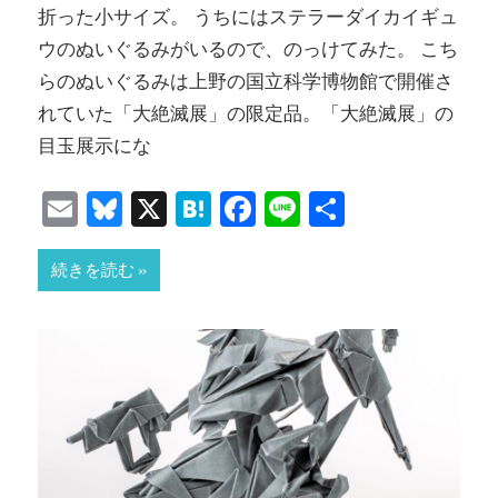
折った小サイズ。 うちにはステラーダイカイギュ
ウのぬいぐるみがいるので、のっけてみた。 こち
らのぬいぐるみは上野の国立科学博物館で開催さ
れていた「大絶滅展」の限定品。「大絶滅展」の
目玉展示にな
Email
Bluesky
X
Hatena
Facebook
Line
共
有
続きを読む