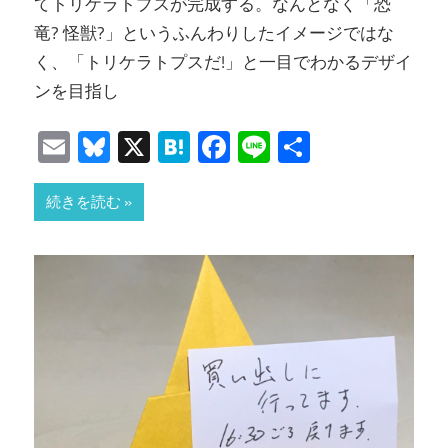
てトリケラトプスが完成する。なんとなく「恐
竜? 怪獣?」というふんわりしたイメージではな
く、「トリケラトプスだ!」と一目でわかるデザイ
ンを目指し
Email
Bluesky
X
Hatena
Facebook
Line
共
有
続きを読む