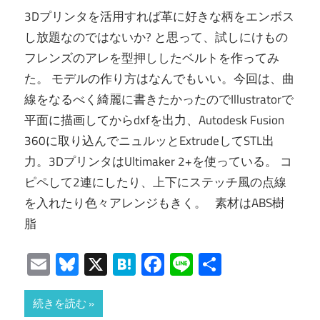
3Dプリンタを活用すれば革に好きな柄をエンボス
し放題なのではないか? と思って、試しにけもの
フレンズのアレを型押ししたベルトを作ってみ
た。 モデルの作り方はなんでもいい。今回は、曲
線をなるべく綺麗に書きたかったのでIllustratorで
平面に描画してからdxfを出力、Autodesk Fusion
360に取り込んでニュルッとExtrudeしてSTL出
力。3DプリンタはUltimaker 2+を使っている。 コ
ピペして2連にしたり、上下にステッチ風の点線
を入れたり色々アレンジもきく。 素材はABS樹
脂
Email
Bluesky
X
Hatena
Facebook
Line
共
有
続きを読む