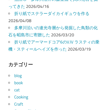
ってきた
2026/04/16
折り紙でステラーダイカイギュウを作る
2026/04/08
多摩川沿いの連光寺層から発掘した鳥類の化
石を昭島市に寄贈した
2026/03/20
折り紙でアーマードコア6のV.IV ラスティの乗
機・スティールヘイズを作った
2026/03/19
カテゴリー
blog
book
cat
Cooking
Craft