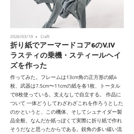
2026/03/19
Craft
折り紙でアーマードコア6のV.IV
ラスティの乗機・スティールヘイ
ズを作った
作ってみた。フレームは13cm角の正方形の紙4
枚、武器は7.5cm〜11cmの紙を各1枚、トータル
で8枚使っている。支えなしで自立する。 作品に
ついて 一体どうしてわざわざこれを作ろうとした
のかというと、この機体、そしてシュナイダー製
品全般、なんだか紙っぽくて実際に折り紙で作れ
そうだなと思ったからである。鋭角の多い緩い流