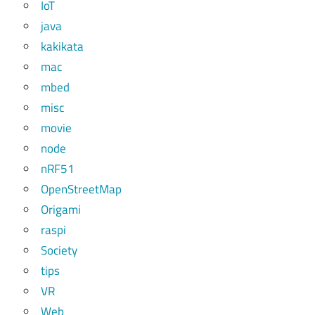
IoT
java
kakikata
mac
mbed
misc
movie
node
nRF51
OpenStreetMap
Origami
raspi
Society
tips
VR
Web