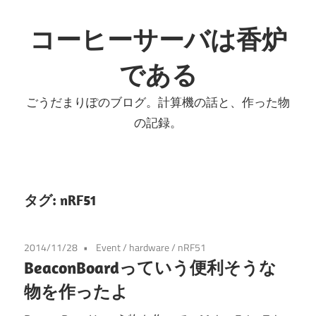
コ
ン
コーヒーサーバは香炉
テ
である
ン
ツ
ごうだまりぽのブログ。計算機の話と、作った物
へ
の記録。
ス
キ
ッ
プ
タグ:
nRF51
2014/11/28
Event
/
hardware
/
nRF51
BeaconBoardっていう便利そうな
物を作ったよ