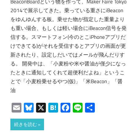
BeaconBoardという物を作って、Maker Faire Tokyo
2014で展示してきた。乗っている重さにiBeacon
をゆんゆんする板。乗せた物が指定した重量より
も重い場合、もしくは軽い場合にiBeacon信号を発
信する。スマートフォン(今のとこiPhoneアプリだ
けできてる)がそれを受信するとアプリの画面が更
新されたり、設定しだいではメールが飛んだりす
る。 開発中は、「小麦粉や米や醤油が僅少になっ
たときに通知してくれて超便利だよね」というこ
とで「小麦粉乗せるやつ(仮)」「米Beacon」「醤
油
Email
Bluesky
X
Hatena
Facebook
Line
共
有
続きを読む