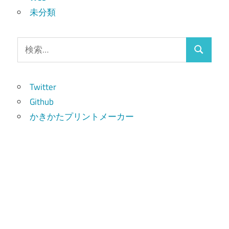
未分類
検
検
索:
索
Twitter
Github
かきかたプリントメーカー