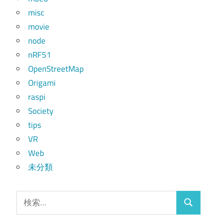
misc
movie
node
nRF51
OpenStreetMap
Origami
raspi
Society
tips
VR
Web
未分類
検
検
索: