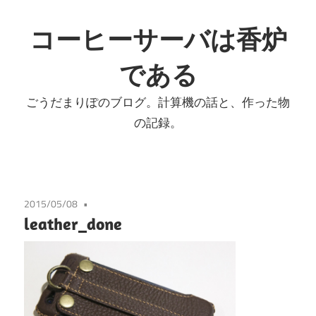
コ
ン
コーヒーサーバは香炉
テ
である
ン
ツ
ごうだまりぽのブログ。計算機の話と、作った物
へ
の記録。
ス
キ
ッ
プ
2015/05/08
leather_done