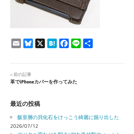
Email
Bluesky
X
Hatena
Facebook
Line
共
有
投
前の記事
革でiPhoneカバーを作ってみた
稿
ナ
最近の投稿
ビ
飯室層の貝化石をけっこう綺麗に掘り出した
ゲ
2026/07/12