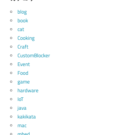
blog
book
cat
Cooking
Craft
CustomBlocker
Event
Food
game
hardware
IoT
java
kakikata
mac
mbed