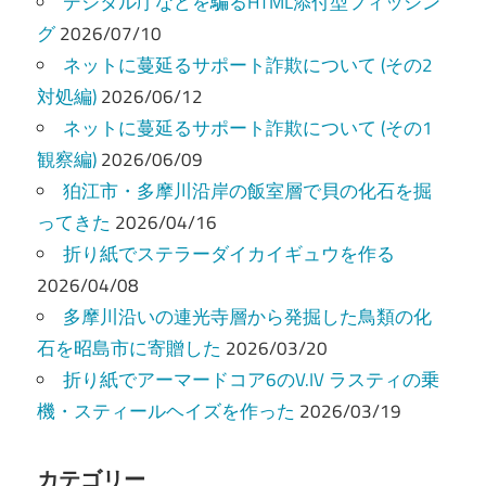
ー
デジタル庁などを騙るHTML添付型フィッシン
グ
2026/07/10
シ
ネットに蔓延るサポート詐欺について (その2
ョ
対処編)
2026/06/12
ン
ネットに蔓延るサポート詐欺について (その1
観察編)
2026/06/09
狛江市・多摩川沿岸の飯室層で貝の化石を掘
ってきた
2026/04/16
折り紙でステラーダイカイギュウを作る
2026/04/08
多摩川沿いの連光寺層から発掘した鳥類の化
石を昭島市に寄贈した
2026/03/20
折り紙でアーマードコア6のV.IV ラスティの乗
機・スティールヘイズを作った
2026/03/19
カテゴリー